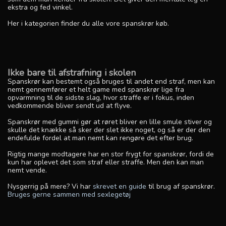
ekstra og fed vinkel.
Her i kategorien finder du alle vore spanskrør køb.
Ikke bare til afstrafning i skolen
Spanskrør kan bestemt også bruges til andet end straf, men kan
nemt gennemfører et helt game med spanskrør lige fra
opvarmning til de sidste slag, hvor straffe er i fokus, inden
vedkommende bliver sendt ud at flyve.
Spanskrør med gummi gør at røret bliver en lille smule stiver og
skulle det knække så sker der slet ikke noget, og så er der den
endefulde fordel at man nemt kan rengøre det efter brug.
Rigtig mange modtagere har en stor frygt for spanskrør, fordi de
kun har oplevet det som straf eller straffe. Men den kan man
nemt vende.
Nysgerrig på mere? Vi har
skrevet en guide
til brug af spanskrør.
Bruges gerne sammen med sexlegetøj