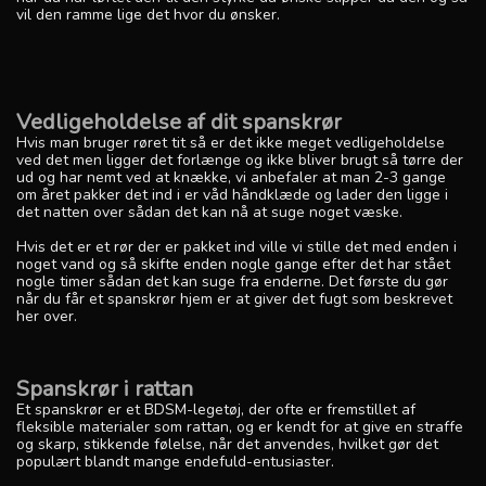
vil den ramme lige det hvor du ønsker.
Vedligeholdelse af dit spanskrør
Hvis man bruger røret tit så er det ikke meget vedligeholdelse
ved det men ligger det forlænge og ikke bliver brugt så tørre der
ud og har nemt ved at knække, vi anbefaler at man 2-3 gange
om året pakker det ind i er våd håndklæde og lader den ligge i
det natten over sådan det kan nå at suge noget væske.
Hvis det er et rør der er pakket ind ville vi stille det med enden i
noget vand og så skifte enden nogle gange efter det har stået
nogle timer sådan det kan suge fra enderne. Det første du gør
når du får et spanskrør hjem er at giver det fugt som beskrevet
her over.
Spanskrør i rattan
Et spanskrør er et BDSM-legetøj, der ofte er fremstillet af
fleksible materialer som rattan, og er kendt for at give en straffe
og skarp, stikkende følelse, når det anvendes, hvilket gør det
populært blandt mange endefuld-entusiaster.