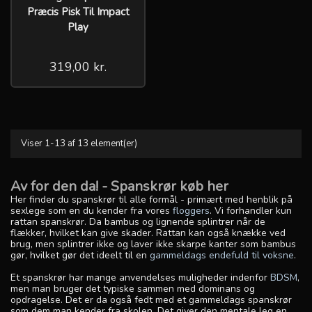
Præcis Pisk Til Impact
Play
319,00 kr.
Viser 1-13 af 13 element(er)
Av for den da! - Spanskrør køb her
Her finder du spanskrør til alle formål - primært med henblik på
sexlege som en du kender fra vores
floggers
. Vi forhandler kun
rattan spanskrør. Da bambus og lignende splintrer når de
flækker, hvilket kan give skader. Rattan kan også knække ved
brug, men splintrer ikke og laver ikke skarpe kanter som bambus
gør, hvilket gør det ideelt til en
gammeldags endefuld til voksne
.
Et spanskrør har mange anvendelses muligheder indenfor
BDSM
,
men man bruger det typiske sammen med dominans og
opdragelse. Det er da også fedt med et gammeldags spanskrør
som dem man kender fra skolen. Det giver den mentale leg en