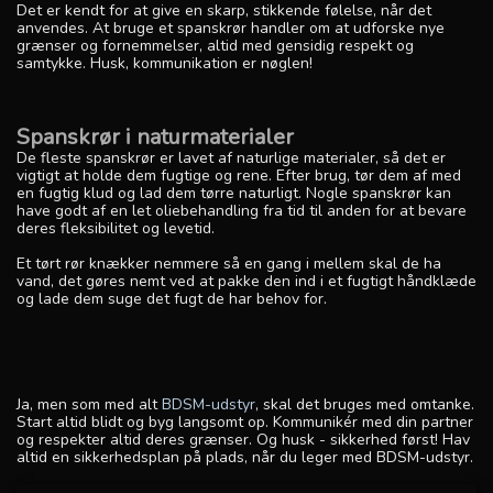
Det er kendt for at give en skarp, stikkende følelse, når det
anvendes. At bruge et spanskrør handler om at udforske nye
grænser og fornemmelser, altid med gensidig respekt og
samtykke. Husk, kommunikation er nøglen!
Spanskrør i naturmaterialer
De fleste spanskrør er lavet af naturlige materialer, så det er
vigtigt at holde dem fugtige og rene. Efter brug, tør dem af med
en fugtig klud og lad dem tørre naturligt. Nogle spanskrør kan
have godt af en let oliebehandling fra tid til anden for at bevare
deres fleksibilitet og levetid.
Et tørt rør knækker nemmere så en gang i mellem skal de ha
vand, det gøres nemt ved at pakke den ind i et fugtigt håndklæde
og lade dem suge det fugt de har behov for.
Ja, men som med alt
BDSM-udstyr
, skal det bruges med omtanke.
Start altid blidt og byg langsomt op. Kommunikér med din partner
og respekter altid deres grænser. Og husk - sikkerhed først! Hav
altid en sikkerhedsplan på plads, når du leger med BDSM-udstyr.