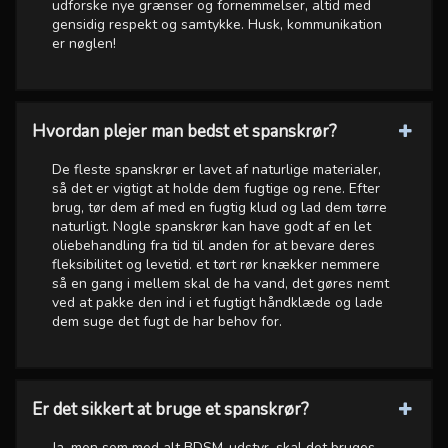
udforske nye grænser og fornemmelser, altid med
gensidig respekt og samtykke. Husk, kommunikation
er nøglen!
Hvordan plejer man bedst et spanskrør?
De fleste spanskrør er lavet af naturlige materialer,
så det er vigtigt at holde dem fugtige og rene. Efter
brug, tør dem af med en fugtig klud og lad dem tørre
naturligt. Nogle spanskrør kan have godt af en let
oliebehandling fra tid til anden for at bevare deres
fleksibilitet og levetid. et tørt rør knækker nemmere
så en gang i mellem skal de ha vand, det gøres nemt
ved at pakke den ind i et fugtigt håndklæde og lade
dem suge det fugt de har behov for.
Er det sikkert at bruge et spanskrør?
Ja, men som med alt BDSM-udstyr, skal det bruges