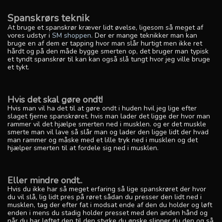
Spanskrørs teknik
At bruge et spanskrør kræver lidt øvelse, ligesom så meget af
vores udstyr i
SM shoppen
. Der er mange teknikker man kan
bruge en af dem er tapping hvor man slår hurtigt men ikke ret
hårdt og på den måde bygge smerten op, det bruger man typisk
et tyndt spanskrør til kan kan også slå tungt hvor jeg ville bruge
et tykt.
Hvis det skal gøre ondt!
Hvis man vil ha det til at gøre ondt i huden hvil jeg lige efter
slaget fjerne spanskrøret. hvis man lader det ligge der hvor man
rammer vil det hjælpe smerten ned i musklen. og er det muskle
smerte man vil lave så slår man og lader den ligge lidt der hvad
man rammer og måske med et lille tryk ned i musklen og det
hjælper smerten til at fordele sig ned i musklen.
Eller mindre ondt..
Hvis du ikke har så meget erfaring så lige spanskrøret der hvor
du vil slå, lig lidt pres på røret sådan du presser den lidt ned i
musklen, tag der efter fat i modsat ende af den du holder og løft
enden i mens du stadig holder presset med den anden hånd og
når du har løftet den til den styrke du ønske slipper du den og så