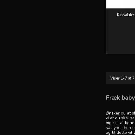
Kissable
Viser 1-7 af 7
Fræk babyd
Ønsker du at s
vi at du skal s
pige til at lign
så synes hun er
og til dette vi