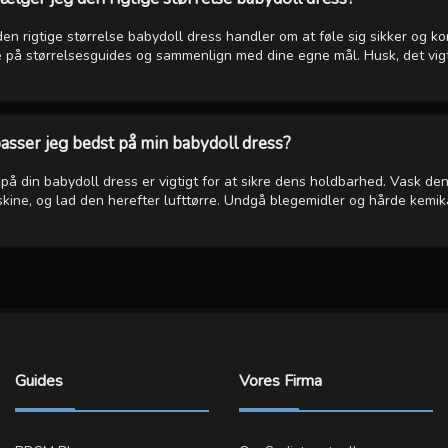
den rigtige størrelse babydoll dress handler om at føle sig sikker og ko
e på størrelsesguides og sammenlign med dine egne mål. Husk, det vigt
sser jeg bedst på min babydoll dress?
på din babydoll dress er vigtigt for at sikre dens holdbarhed. Vask den
ine, og lad den herefter lufttørre. Undgå blegemidler og hårde kemikal
Guides
Vores Firma