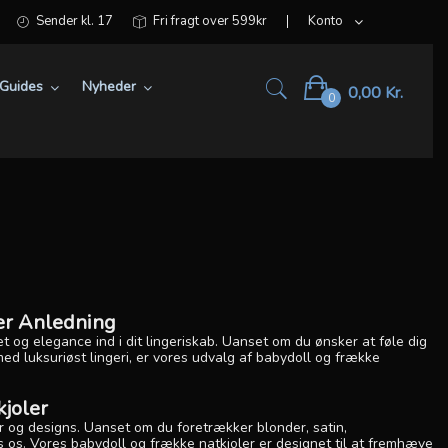
Sender kl. 17
Fri fragt over 599kr
Konto
Guides
Nyheder
0,00 Kr.
0
ver Anledning
et og elegance ind i dit lingeriskab. Uanset om du ønsker at føle dig
ed luksuriøst lingeri, er vores udvalg af babydoll og frække
joler
ler og designs. Uanset om du foretrækker blonder, satin,
 os. Vores babydoll og frække natkjoler er designet til at fremhæve