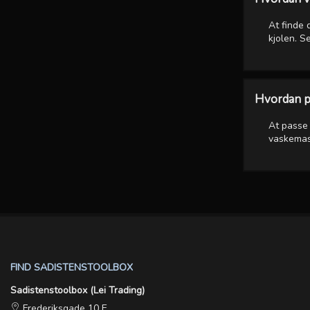
At finde 
kjolen. S
Hvordan pa
At passe 
vaskemask
FIND SADISTENSTOOLBOX
Sadistenstoolbox (Lei Trading)
Frederiksgade 10 E