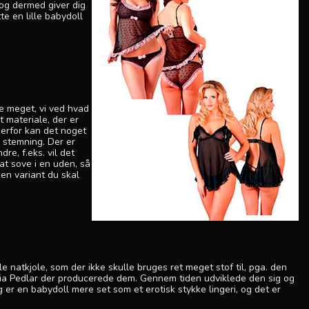
og dermed giver dig
te en lille babydoll
ge meget, vi ved hvad
t materiale, der er
derfor kan det noget
 stemning. Der er
re, f.eks. vil det
at sove i en uden, så
ken variant du skal
 natkjole, som der ikke skulle bruges ret meget stof til, pga. den
via Pedlar der producerede dem. Gennem tiden udviklede den sig og
 er en babydoll mere set som et erotisk stykke lingeri, og det er