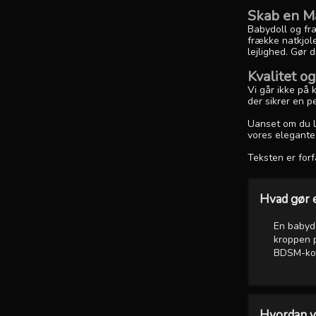
Skab en M
Babydoll og fræ
frække natkjole
lejlighed. Gør 
Kvalitet o
Vi går ikke på 
der sikrer en p
Uanset om du le
vores elegante 
Teksten er forf
Hvad gør 
En babydo
kroppen p
BDSM-kont
Hvordan væ