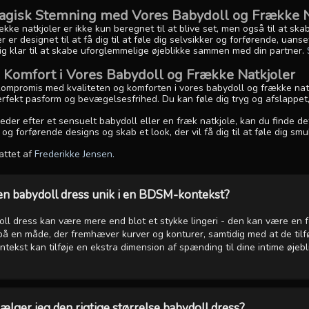
agisk Stemning med Vores Babydoll og Frække N
kke natkjoler er ikke kun beregnet til at blive set, men også til at sk
r er designet til at få dig til at føle dig selvsikker og forførende, uan
dig klar til at skabe uforglemmelige øjeblikke sammen med din partner.
g Komfort i Vores Babydoll og Frække Natkjoler
kompromis med kvaliteten og komforten i vores babydoll og frække natkj
erfekt pasform og bevægelsesfrihed. Du kan føle dig tryg og afslappet,
der efter et sensuelt babydoll eller en fræk natkjole, kan du finde det
og forførende designs og skab et look, der vil få dig til at føle dig smu
attet af
Frederikke Jensen.
en babydoll dress unik i en BDSM-kontekst?
ll dress kan være mere end blot et stykke lingeri - den kan være en fo
å en måde, der fremhæver kurver og konturer, samtidig med at de tilfør
ekst kan tilføje en ekstra dimension af spænding til dine intime øjebl
lger jeg den rigtige størrelse babydoll dress?