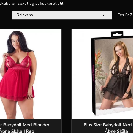
skabe en sexet og sofistikeret stil.

Relevans
Der Er 7
-20,00 KR.
ze Babydoll Med Blonder
Plus Size Babydoll Med
Åbne Skåle I Rød
Åbne Skåle