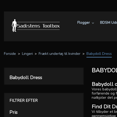
Flogger
BDSM Uds
Forside
Lingeri
Frækt undertøj til kvinder
Babydoll Dress
BABYDOL
Babydoll Dress
Babydoll o
Vores babydoll 
forførende og f
natkjoler det p
FILTRER EFTER
Find Dit 
Pris
Vi tilbyder et 
gennemsigtige 