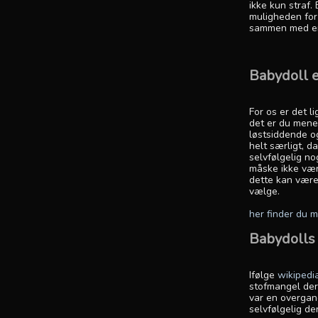
ikke kun straf.
muligheden for 
sammen med 
Babydoll e
For os er det l
det er du mener.
løstsiddende og
helt særligt, 
selvfølgelig no
måske ikke være
dette kan være 
vælge.
her finder du 
Babydolls 
Ifølge
wikipedi
stofmangel der
var en overgang
selvfølgelig de