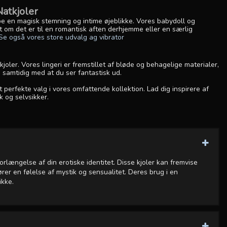
atkjoler
abe en magisk stemning og intime øjeblikke. Vores babydoll og
set om det er til en romantisk aften derhjemme eller en særlig
Se også vores store udvalg ag vibrator
oler. Vores lingeri er fremstillet af bløde og behagelige materialer,
 samtidig med at du ser fantastisk ud.
 perfekte valg i vores omfattende kollektion. Lad dig inspirere af
k og selvsikker.
rlængelse af din erotiske identitet. Disse kjoler kan fremvise
er en følelse af mystik og sensualitet. Deres brug i en
ikke.