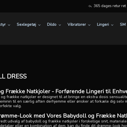
365 dages retur ret
tyr
Sexlegetøj
Dildo
Vibratorer
Lingeri
SM 
L DRESS
g Frække Natkjoler - Forførende Lingeri til Enh
og frække natkjoler er designet til at bringe en ekstra dosis sensualit
eminin til en særlig aften derhjemme eller ønsker at forkæle dig selv m
erfekte valg.
Drømme-Look med Vores Babydoll og Frække Natk
bredt udvalg af babydoll og frække natkjoler i forskellige snit, materia
detaljer eller en kombination af dem, kan du finde dit drømme-look hos