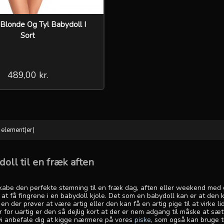
 Blonde Og Tyl Babydoll I
Sort
489,00 kr.
 element(er)
oll til en fræk aften
kabe den perfekte stemning til en fræk dag, aften eller weekend med d
e at få fingrene i en babydoll kjole. Det som en babydoll kan er at den 
e en der prøver at være artig eller den kan få en artig pige til at virke li
 for uartig er den så dejlig kort at der er nem adgang til måske at sæ
l vi anbefale dig at kigge nærmere på vores
piske
, som også kan bruge t