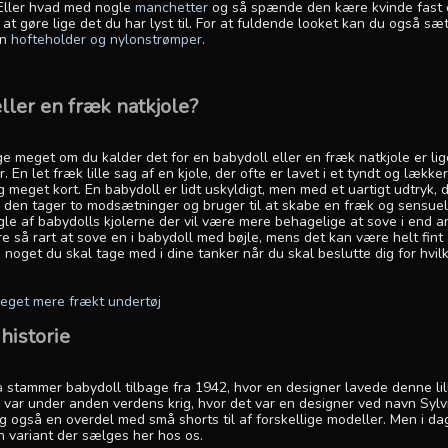
 Eller hvad med nogle
manchetter
og så spænde den kære kvinde fast 
at gøre lige det du har lyst til. For at fuldende looket kan du også sæt
en
hofteholder og nylonstrømper
.
ller en fræk natkjole?
ige meget om du kalder det for en babydoll eller en fræk natkjole er li
 En let fræk lille sag af en kjole, der ofte er lavet i et tyndt og lækker
 meget kort. En babydoll er lidt uskyldigt, men med et uartigt udtryk, 
da den tager to modsætninger og bruger til at skabe en fræk og sensuel
gle af babydolls kjolerne der vil være mere behagelige at sove i end and
 så rart at sove en i babydoll med bøjle, mens det kan være helt fint 
noget du skal tage med i dine tanker når du skal beslutte dig for hvil
meget mere frækt undertøj
historie
a
stammer babydoll tilbage fra 1942, hvor en designer lavede denne lille
 var under anden verdens krig, hvor det var en designer ved navn Syl
 også en overdel med små shorts til af forskellige modeller. Men i dag
n variant der sælges her hos os.