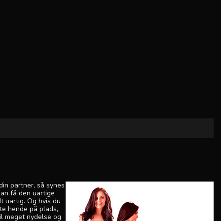
in partner, så synes
kan få den uartige
dt uartig. Og hvis du
tte hende på plads,
il meget nydelse og