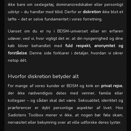
ikke bare om sexlegetøj, dominansredskaber eller personligt
udstyr – du handler med tillid. Derfor er
diskretion
ikke blot et
løfte – det er selve fundamentet i vores forretning.
Uanset om du er ny i BDSM-universet eller en erfaren
udøver, ved vi, hvor vigtigt det er, at din nysgerrighed og dine
køb bliver behandlet med
fuld respekt, anonymitet og
forståelse
. Denne side forklarer i detaljer, hvordan vi sikrer
netop dét.
Hvorfor diskretion betyder alt
For mange af vores kunder er BDSM og kink en
privat rejse
,
der ikke nødvendigvis deles med venner, familie eller
kollegaer – og sådan skal det være. Seksualitet, identitet og
præferencer er dybt personlige aspekter af livet. Hos
Sadistens Toolbox mener vi ikke, at nogen bør føle skam,
nervøsitet eller bekymring over at ville udforske deres lyster.