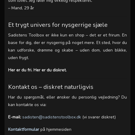
som lovet. Jeg føler mig virkelig respekteret.”
–
Mand, 29 år
Et trygt univers for nysgerrige sjæle
Sadistens Toolbox er ikke kun en shop – det er et frirum. En
base for dig, der er nysgerrig på noget mere. Et sted, hvor du
kan udforske, drømme og skabe – uden dom, uden blikke,
uden frygt.
Her er du fri. Her er du diskret.
Kontakt os – diskret naturligvis
Har du spørgsmål, eller ønsker du personlig vejledning? Du
kan kontakte os via:
E-mail:
sadisten@sadistenstoolbox.dk
(vi svarer diskret)
Kontaktformular
på hjemmesiden