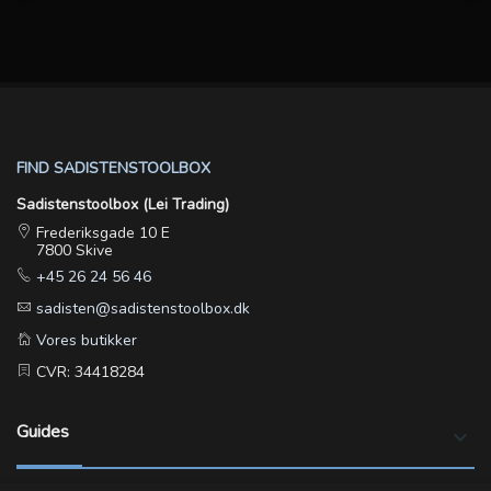
FIND SADISTENSTOOLBOX
Sadistenstoolbox (Lei Trading)
Frederiksgade 10 E
7800 Skive
+45 26 24 56 46
sadisten@sadistenstoolbox.dk
Vores butikker
CVR: 34418284
Guides
keyboard_arrow_down