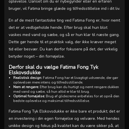
oplevelse. Uanset om du er nybegynder eller en erfaren
bruger, vil Fatima bringe glæde og tilfredsstillelse ind i dit liv.
En af de mest fantastiske ting ved Fatima Fong er, hvor nemt
det er at vedligeholde hende. Efter brug skal hun blot
vaskes med vand og sæbe, og så er hun klar til næste gang.
Dette gør hende til et praktisk valg, der ikke kræver meget
tid eller besvær. Du kan derfor fokusere på det, der virkelig
betyder noget – din fornøjelse.
Derfor skal du vælge Fatima Fong Tyk
Elskovsdukke
Realistisk design:
Fatima Fong har et livagtigt udseende, der gør
oplevelsen mere intens og tilfredsstillende.
Nem at rengøre:
Efter brug kan du hurtigt og nemt rengøre dukken
med vand og sæbe, så hun altid er klar til brug.
Optimal fornøjelse:
Brug af glidecreme anbefales for at opnå den
bedste oplevelse og maksimal tilfredsstillelse.
Fatima Fong Tyk Elskovsdukke er ikke bare et produkt; det er
en investering i din egen fornøjelse og velvære. Med hendes
unikke design og fokus på kvalitet kan du være sikker på, at