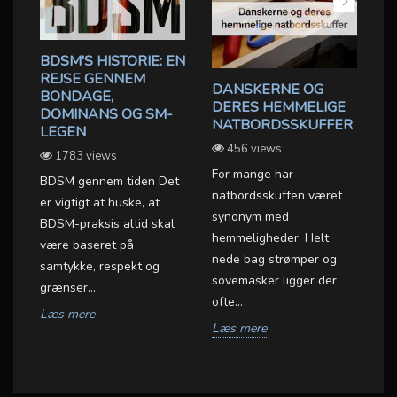
BDSM'S HISTORIE: EN
REJSE GENNEM
DANSKERNE OG
F
BONDAGE,
DERES HEMMELIGE
S
DOMINANS OG SM-
NATBORDSSKUFFER
K
LEGEN
OX
B
456 views
1783 views
For mange har
BDSM gennem tiden Det
Ov
natbordsskuffen været
er vigtigt at huske, at
se
synonym med
BDSM-praksis altid skal
om
hemmeligheder. Helt
være baseret på
be
nede bag strømper og
samtykke, respekt og
et
gu
sovemasker ligger der
grænser....
.
me
ofte...
Læs mere
L
Læs mere