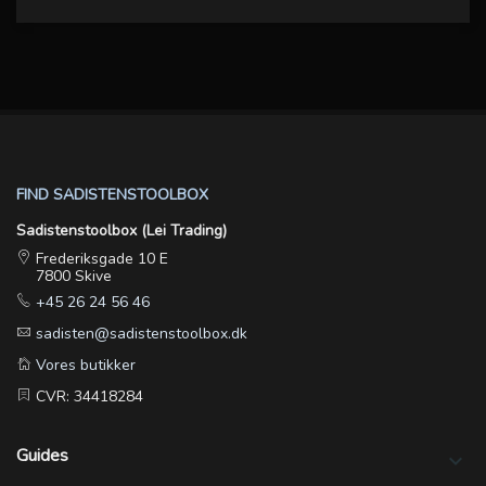
FIND SADISTENSTOOLBOX
Sadistenstoolbox (Lei Trading)
Frederiksgade 10 E
7800 Skive
+45 26 24 56 46
sadisten@sadistenstoolbox.dk
Vores butikker
CVR: 34418284
Guides
keyboard_arrow_down