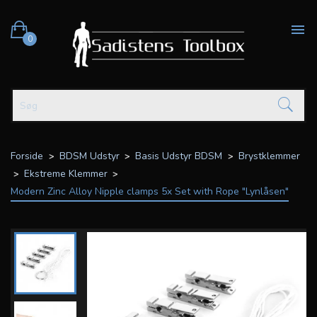

0
Forside
BDSM Udstyr
Basis Udstyr BDSM
Brystklemmer
Ekstreme Klemmer
Modern Zinc Alloy Nipple clamps 5x Set with Rope "Lynlåsen"