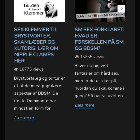
SEX KLEMMER TIL
SM SEX FORKLARET:
B
BRYSTVORTER,
HVAD ER
R
SKAMLÆBER OG
FORSKELLEN PÅ SM
B
KLITORIS. LÆR OM
OG BDSM?
D
NIPPLE CLAMPS
L
15355 views
OX
HER!
Bliver du høj ved
16775 views
BD
fantasier om hård sex,
Brystvorteleg og tortur er
er
men er du usikker på,
et af de mest populære
BD
hvordan du skal komme i
aspekter af BDSM. De
væ
gang? Så har vi lavet en...
fleste Dominante har
sa
et
Læs mere
mindst én form for...
gr
.
Læs mere
L