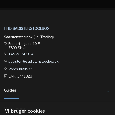
FIND SADISTENSTOOLBOX
Sadistenstoolbox (Lei Trading)
Frederiksgade 10 E
7800 Skive
+45 26 24 56 46
sadisten@sadistenstoolbox.dk
Vores butikker
CVR: 34418284
Guides
keyboard_arrow_down
Vores Firma
keyboard_arrow_down
Vi bruger cookies