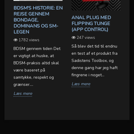
BDSM'S HISTORIE: EN
REJSE GENNEM
ANAL PLUG MED
D
BONDAGE,
FLIPPING TUNGE
F
DOMINANS OG SM-
(APP CONTROL)
M
LEGEN
OX
S
247 views
1782 views
S
Så blev det tid til endnu
T
BDSM gennem tiden Det
en test af et produkt fra
er vigtigt at huske, at
Sadistens Toolbox, og
BDSM-praksis altid skal
Ve
denne gang har jeg haft
være baseret på
To
fingrene i noget...
samtykke, respekt og
in
et
Læs mere
grænser....
be
.
Vi
Læs mere
L