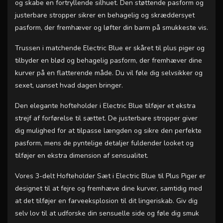
og skabe en fortryllende silhuet. Den støttende pasform og
justerbare stropper sikrer en behagelig og skræddersyet
pasform, der fremhæver og løfter din barm på smukkeste vis.
Trussen i matchende Electric Blue er skåret til plus piger og
tilbyder en blød og behagelig pasform, der fremhæver dine
kurver på en flatterende måde. Du vil føle dig selvsikker og
sexet, uanset hvad dagen bringer.
Den elegante hofteholder i Electric Blue tilføjer et ekstra
strejf af forførelse til sættet. De justerbare stropper giver
dig mulighed for at tilpasse længden og sikre den perfekte
pasform, mens de pyntelige detaljer fuldender looket og
tilføjer en ekstra dimension af sensualitet.
Vores 3-delt Hofteholder Sæt i Electric Blue til Plus Piger er
designet til at fejre og fremhæve dine kurver, samtidig med
at det tilføjer en farveeksplosion til dit lingeriskab. Giv dig
selv lov til at udforske din sensuelle side og føle dig smuk