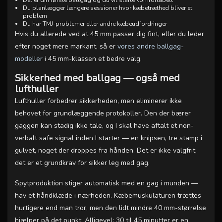
Det er din første ballgag og du vil starte komfortabelt
Du planlægger længere sessioner hvor kæbetræthed bliver et
problem
Du har TMJ-problemer eller andre kæbeudfordringer
Hvis du allerede ved at 45 mm passer dig fint, eller du leder
efter noget mere markant, så er
vores andre ballgag-
modeller
i 45 mm-klassen et bedre valg.
Sikkerhed med ballgag — også med
lufthuller
Lufthuller forbedrer sikkerheden, men eliminerer ikke
behovet for grundlæggende protokoller. Den der bærer
gaggen kan stadig ikke tale, og I skal have aftalt et non-
verbalt safe signal inden I starter — en knipsen, tre stamp i
gulvet, noget der droppes fra hånden. Det er ikke valgfrit,
det er et grundkrav for sikker leg med gag.
Spytproduktion stiger automatisk med en gag i munden —
hav et håndklæde i nærheden. Kæbemuskulaturen trættes
hurtigere end man tror, men den lidt mindre 40 mm-størrelse
hjælper på det punkt. Alligevel: 30 til 45 minutter er en