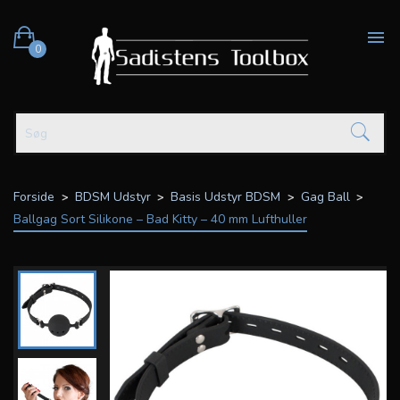

0
Forside
BDSM Udstyr
Basis Udstyr BDSM
Gag Ball
Ballgag Sort Silikone – Bad Kitty – 40 mm Lufthuller