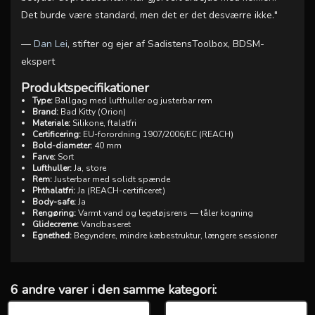
Det burde være standard, men det er det desværre ikke."
—
Dan Lei
, stifter og ejer af SadistensToolbox, BDSM-
ekspert
Produktspecifikationer
Type:
Ballgag med lufthuller og justerbar rem
Brand:
Bad Kitty (Orion)
Materiale:
Silikone, ftalatfri
Certificering:
EU-forordning 1907/2006/EC (REACH)
Bold-diameter:
40 mm
Farve:
Sort
Lufthuller:
Ja, store
Rem:
Justerbar med solidt spænde
Phthalatfri:
Ja (REACH-certificeret)
Body-safe:
Ja
Rengøring:
Varmt vand og legetøjsrens — tåler kogning
Glidecreme:
Vandbaseret
Egnethed:
Begyndere, mindre kæbestruktur, længere sessioner
6 andre varer i den samme kategori: