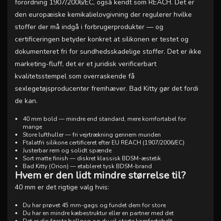
forordning 1907/2006/EC, også kendt som REACH. Det er
den europæiske kemikalielovgivning der regulerer hvilke
stoffer der må indgå i forbrugerprodukter — og
certificeringen betyder konkret at silikonen er testet og
dokumenteret fri for sundhedsskadelige stoffer. Det er ikke
marketing-fluff, det er et juridisk verificerbart
kvalitetsstempel som overraskende få
sexlegetøjsproducenter fremhæver. Bad Kitty gør det fordi
de kan.
40 mm bold — mindre end standard, mere komfortabel for
mange
Store lufthuller — fri vejrtrækning gennem munden
Ftalatfri silikone certificeret efter EU REACH (1907/2006/EC)
Justerbar rem og solidt spænde
Sort matte finish — diskret klassisk BDSM-æstetik
Bad Kitty (Orion) — etableret tysk BDSM-brand
Hvem er den lidt mindre størrelse til?
40 mm er det rigtige valg hvis:
Du har prøvet 45 mm-gags og fundet dem for store
Du har en mindre kæbestruktur eller en partner med det