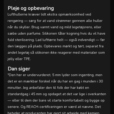
Pleje og opbevaring
Lufthullerne kræver lidt ekstra opmærksomhed ved
rengøring — sørg for at vand strømmer gennem alle huller
når du skyller. Brug varmt vand og mild legetøjsrens, eller
sæbe uden parfume. Silikonen tåler kogning hvis du vil have
fuld sterilisering. Lad lufttørre helt — også indvendigt — før
den lægges på plads. Opbevares mørkt og tørt, separat fra
andet legetøj så silikonen ikke reagerer med materialer som
jelly eller TPE.
Dan siger
"Den her er undervurderet. 5 mm lyder som ingenting, men
det er en mærkbar forskel når du har en gag i munden i 30
minutter. Jeg anbefaler den til folk der har købt en
standardgag i 45 mm og opdaget at det var lige i overkanten
— eller til dem der bare vil starte komfortabelt og bygge op
senere. Og REACH-certificeringen er værd at nævne. Det
betyder at producenten har gjort sit arbejde med kemien.