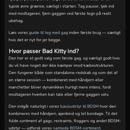
typisk øvre grænse, særligt i starten. Tag pauser, tjek ind
med modtageren, fjern gaggen ved første tegn på reelt
ubehag.
Læs vores
guide til leg med gag
inden første brug — særligt
hvis det er nyt for jer begge.
Hvor passer Bad Kitty ind?
Den her er et godt valg som første gag, og særligt godt hvis
du vil have noget der ikke kæmper imod kæbestrukturen.
Den fungerer både som standalone-redskab og som del af
en større session — kombineret med håndjern eller
manchetter bliver dynamikken hurtigt mere intens, fordi
modtageren hverken kan tale eller fjerne gaggen selv.
Den indgår naturligt i vores
basisudstyr til BDSM
hvor den
kombineres med håndjern, øjenbind og let bondage. Til det
fulde sortiment af gags, restraints, floggers og andet BDSM-
udstyr — udforsk vores
samlede BDSM-sortiment
.