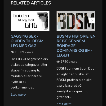
RELATED ARTICLES
GAGGING SEX -
BDSM'S HISTORIE: EN
GUIDEN TIL BDSM
REJSE GENNEM
T
LEG MED GAG
BONDAGE,
G
DOMINANS OG SM-
15089 views
LEGEN
OX
Hvis du vil begrænse din
Læ
1780 views
elskedes talegaver eller
en
BDSM gennem tiden Det
skabe fri adgang til
fr
er vigtigt at huske, at
munden eller bare vil
ko
BDSM-praksis altid skal
nyde at se
me
være baseret på
vedkommende...
Vi.
samtykke, respekt og
et
Læs mere
grænser....
L
.
Læs mere