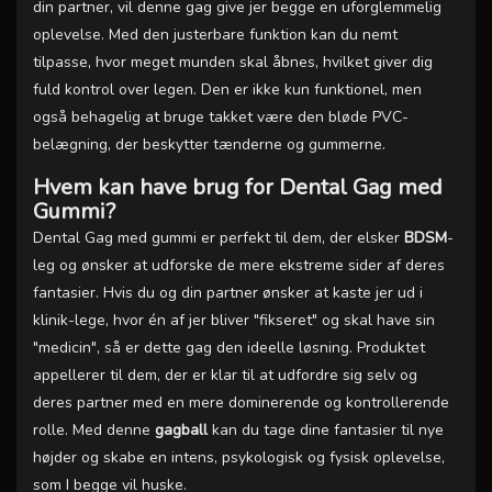
din partner, vil denne gag give jer begge en uforglemmelig
oplevelse. Med den justerbare funktion kan du nemt
tilpasse, hvor meget munden skal åbnes, hvilket giver dig
fuld kontrol over legen. Den er ikke kun funktionel, men
også behagelig at bruge takket være den bløde PVC-
belægning, der beskytter tænderne og gummerne.
Hvem kan have brug for Dental Gag med
Gummi?
Dental Gag med gummi er perfekt til dem, der elsker
BDSM
-
leg og ønsker at udforske de mere ekstreme sider af deres
fantasier. Hvis du og din partner ønsker at kaste jer ud i
klinik-lege, hvor én af jer bliver "fikseret" og skal have sin
"medicin", så er dette gag den ideelle løsning. Produktet
appellerer til dem, der er klar til at udfordre sig selv og
deres partner med en mere dominerende og kontrollerende
rolle. Med denne
gagball
kan du tage dine fantasier til nye
højder og skabe en intens, psykologisk og fysisk oplevelse,
som I begge vil huske.