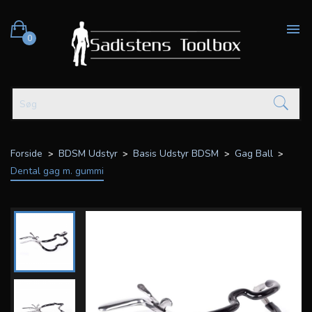

0
Forside
BDSM Udstyr
Basis Udstyr BDSM
Gag Ball
Dental gag m. gummi