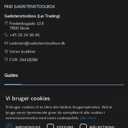
FIND SADISTENSTOOLBOX
Sadistenstoolbox (Lei Trading)
Frederiksgade 10 E
7800 Skive
+45 26 24 56 46
sadisten@sadistenstoolbox.dk
Vores butikker
CVR: 34418284
Guides
keyboard_arrow_down
Vores Firma
keyboard_arrow_down
Vi bruger cookies
Vi bruger cookies til at sikre den bedste brugeroplevelse. Ved at
bruge vores hjemmeside giver du samtykke til alle cookies i
Nyhedsbrev
overensstemmelse med vores cookiepolitik.
Læs mere
NØDVENDIGE
YDEEVNE
MÅLRETNING