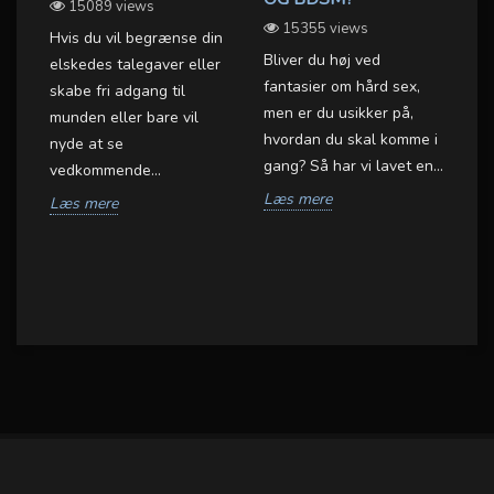
15089 views
L
15355 views
OX
Hvis du vil begrænse din
Bliver du høj ved
elskedes talegaver eller
BD
fantasier om hård sex,
skabe fri adgang til
er
men er du usikker på,
munden eller bare vil
BD
hvordan du skal komme i
nyde at se
væ
gang? Så har vi lavet en...
vedkommende...
sa
et
Læs mere
Læs mere
gr
.
L