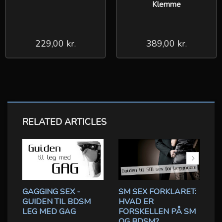
Klemme
229,00 kr.
389,00 kr.
RELATED ARTICLES
GAGGING SEX -
SM SEX FORKLARET:
B
GUIDEN TIL BDSM
HVAD ER
R
LEG MED GAG
FORSKELLEN PÅ SM
B
OG BDSM?
D