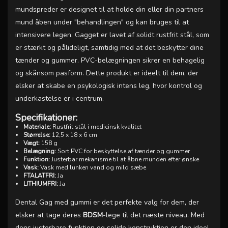
mundspreder er designet til at holde din eller din partners
mund åben under "behandlingen" og kan bruges til at
intensivere legen. Gagget er lavet af solidt rustfrit stål, som
er stærkt og pålideligt, samtidig med at det beskytter dine
tænder og gummer. PVC-belægningen sikrer en behagelig
og skånsom pasform. Dette produkt er ideelt til dem, der
elsker at skabe en psykologisk intens leg, hvor kontrol og
underkastelse er i centrum.
Specifikationer:
Materiale:
Rustfrit stål i medicinsk kvalitet
Størrelse:
12,5 x 18 x 6 cm
Vægt:
158 g
Belægning:
Sort PVC for beskyttelse af tænder og gummer
Funktion:
Justerbar mekanisme til at åbne munden efter ønske
Vask:
Vask med lunken vand og mild sæbe
FTALATFRI:
Ja
LITHIUMFRI:
Ja
Dental Gag med gummi er det perfekte valg for dem, der
elsker at tage deres
BDSM
-lege til det næste niveau. Med
dens justerbare funktion og solide konstruktion er den ideel