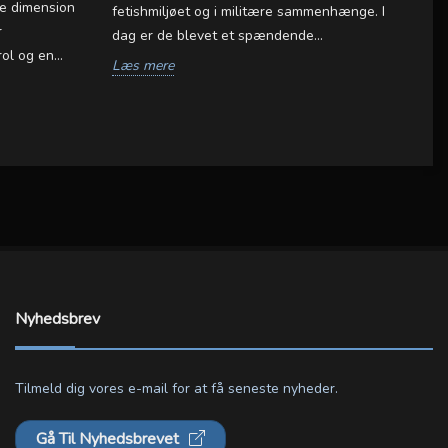
e dimension
Så
fetishmiljøet og i militære sammenhænge. I
r
fr
dag er de blevet et spændende...
l og en...
ha
Læs mere
L
Nyhedsbrev
Tilmeld dig vores e-mail for at få seneste nyheder.
Gå Til Nyhedsbrevet