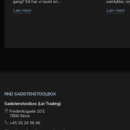
gang? Så har vi lavet en...
samtykke, re
e
Læs mere
Læs mere
ei
FIND SADISTENSTOOLBOX
Sadistenstoolbox (Lei Trading)
Frederiksgade 10 E
7800 Skive
+45 26 24 56 46