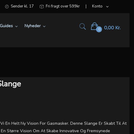
Sender kl. 17
Fri fragt over 599kr
Konto
Guides
Nyheder
0,00 Kr.
0
Slange
 En Helt Ny Vision For Gasmasker. Denne Slange Er Skabt Til At
f En Større Vision Om At Skabe Innovative Og Fremsynede