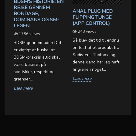
BDSM'S HISTORIE: EN
REJSE GENNEM
ANAL PLUG MED
D
BONDAGE,
FLIPPING TUNGE
F
DOMINANS OG SM-
(APP CONTROL)
M
LEGEN
OX
S
248 views
1786 views
S
Så blev det tid til endnu
T
BDSM gennem tiden Det
en test af et produkt fra
er vigtigt at huske, at
Sadistens Toolbox, og
BDSM-praksis altid skal
Ve
denne gang har jeg haft
være baseret på
To
fingrene i noget...
samtykke, respekt og
in
et
Læs mere
grænser....
be
.
Vi
Læs mere
L