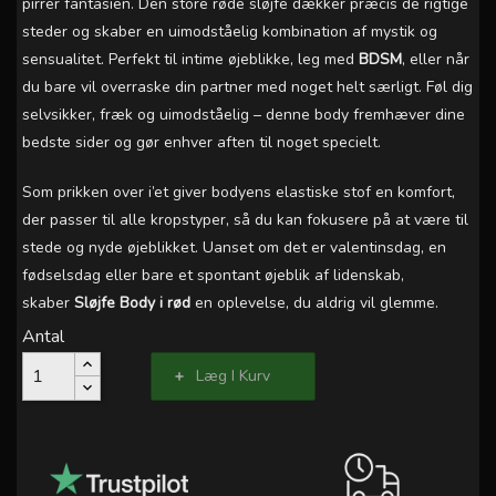
pirrer fantasien. Den store røde sløjfe dækker præcis de rigtige
steder og skaber en uimodståelig kombination af mystik og
sensualitet. Perfekt til intime øjeblikke, leg med
BDSM
, eller når
du bare vil overraske din partner med noget helt særligt. Føl dig
selvsikker, fræk og uimodståelig – denne body fremhæver dine
bedste sider og gør enhver aften til noget specielt.
Som prikken over i’et giver bodyens elastiske stof en komfort,
der passer til alle kropstyper, så du kan fokusere på at være til
stede og nyde øjeblikket. Uanset om det er valentinsdag, en
fødselsdag eller bare et spontant øjeblik af lidenskab,
skaber
Sløjfe Body i rød
en oplevelse, du aldrig vil glemme.
Antal
Læg I Kurv