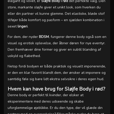
elegant og vovet, er
Sløjfe Body i rød
det perfekte valg. Den
store, markante sløjfe giver et unikt look, som hverken du
eller din partner vil kunne glemme. Det elastiske, bløde stof
tilføjer både komfort og pasform – en sjælden kombination i
sexet
lingeri
.
For dem, der nyder
BDSM
, fungerer denne body også som en
visuel og erotisk oplevelse, der åbner døren for nye eventyr.
Den fremhæver dine former og giver en subtil blanding af
uskyld og flabethed.
Netop fordi bodyen er både praktisk og visuelt imponerende,
er den en klar favorit blandt dem, der ønsker at imponere og
samtidig føle sig bare lidt ekstra selvsikre i deres egen hud.
Hvem kan have brug for Sløjfe Body i rød?
Denne body er perfekt til kvinder, der elsker at
eksperimentere med deres udseende og skabe
uforglemmelige øjeblikke. Er du den type, der vil glæde din