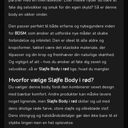
partner med en overraskelse? Eller måske nyder du bare at
føle dig selvsikker og smuk for din egen skyld? Så er denne
body en sikker vinder.
Den passer perfekt til både erfarne og nybegyndere inden
for
BDSM
, som ønsker at udforske nye måder at skabe
forbindelse og intimitet. Den er ideel til alle aldre og
kropsformer, takket være det elastiske materiale, der
tilpasser sig din krop og fremhæver din naturlige skønhed.
Og vigtigst af alt – hvis du ønsker at føle dig sexet og
selvsikker, så er
Sløjfe Body i rød
lige, hvad du mangler.
Hvorfor vælge Sløjfe Body i rød?
Du vælger denne body, fordi den kombinerer sexet design
med bærbar komfort. Andre produkter kan måske levere
noget lignende, men
Sløjfe Body i rød
skiller sig ud med
dens dristige røde farve, store sløjfe og silkebløde stof.
Dens stringryg og halsbåndsdetaljer gør den ikke bare til et
stykke lingeri men en hel oplevelse.