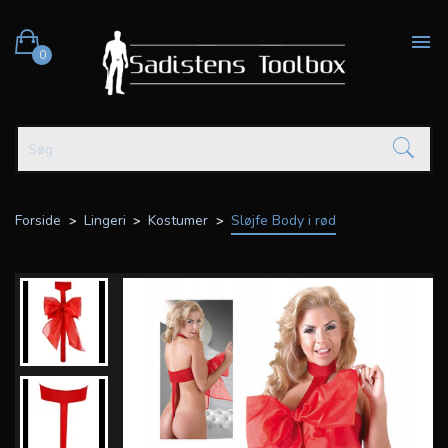

0
Forside
Lingeri
Kostumer
Sløjfe Body i rød