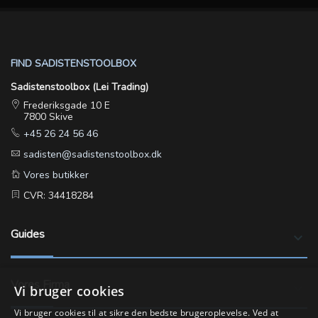
FIND SADISTENSTOOLBOX
Sadistenstoolbox (Lei Trading)
Frederiksgade 10 E
7800 Skive
+45 26 24 56 46
sadisten@sadistenstoolbox.dk
Vores butikker
CVR: 34418284
Guides
keyboard_arrow_down
Vores Firma
keyboard_arrow_down
Vi bruger cookies
Vi bruger cookies til at sikre den bedste brugeroplevelse. Ved at