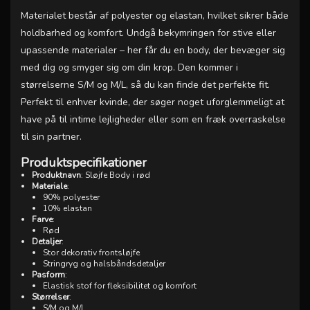
Materialet består af polyester og elastan, hvilket sikrer både
holdbarhed og komfort. Undgå bekymringen for stive eller
upassende materialer – her får du en body, der bevæger sig
med dig og smyger sig om din krop. Den kommer i
størrelserne S/M og M/L, så du kan finde det perfekte fit.
Perfekt til enhver kvinde, der søger noget uforglemmeligt at
have på til intime lejligheder eller som en fræk overraskelse
til sin partner.
Produktspecifikationer
Produktnavn
: Sløjfe Body i rød
Materiale
:
90% polyester
10% elastan
Farve
:
Rød
Detaljer
:
Stor dekorativ frontsløjfe
Stringryg og halsbåndsdetaljer
Pasform
:
Elastisk stof for fleksibilitet og komfort
Størrelser
:
S/M og M/L