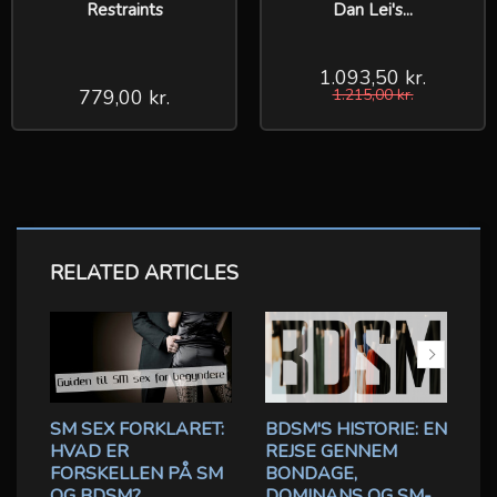
Restraints
Dan Lei's...
1.093,50 kr.
779,00 kr.
1.215,00 kr.
RELATED ARTICLES
SM SEX FORKLARET:
BDSM'S HISTORIE: EN
HVAD ER
REJSE GENNEM
A
FORSKELLEN PÅ SM
BONDAGE,
F
OG BDSM?
DOMINANS OG SM-