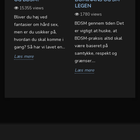
(
LEGEN
15355 views
OX
1780 views
Bliver du høj ved
Så
BDSM gennem tiden Det
fantasier om hård sex,
en
er vigtigt at huske, at
men er du usikker på,
Sa
BDSM-praksis altid skal
hvordan du skal komme i
de
være baseret på
gang? Så har vi lavet en...
fi
samtykke, respekt og
et
Læs mere
L
grænser....
.
Læs mere