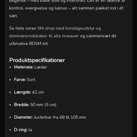
begynde – med både tillid og intensitet. Det er en følelse af
kontrol, overgivelse og luksus – alt sammen pakket ind i ét
sæt.
Se hele vores
SM-shop med bondageudstyr og
dominansredskaber til alle niveauer
og sammensæt dit
ultimative BDSM-kit.
Produktspecifikationer
Materiale:
Læder
Farve:
Sort
Længde:
42 cm
Bredde:
50 mm (5 cm)
Diameter:
Justerbar fra 68 til 105 mm
D-ring:
Ja