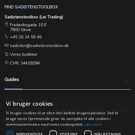
FIND SADISTENSTOOLBOX
Sadistenstoolbox (Lei Trading)
Frederiksgade 10 E
7800 Skive
+45 26 24 56 46
sadisten@sadistenstoolbox.dk
Vores butikker
CVR: 34418284
Guides
keyboard_arrow_down
Vores Firma
keyboard_arrow_down
Vi bruger cookies
Vi bruger cookies til at sikre den bedste brugeroplevelse. Ved at
bruge vores hjemmeside giver du samtykke til alle cookies i
Nyhedsbrev
overensstemmelse med vores cookiepolitik.
Læs mere
NØDVENDIGE
YDEEVNE
MÅLRETNING