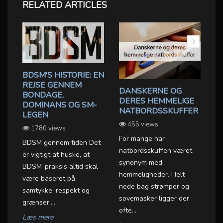
RELATED ARTICLES
BDSM'S HISTORIE: EN
REJSE GENNEM
DANSKERNE OG
F
BONDAGE,
DERES HEMMELIGE
S
DOMINANS OG SM-
U
NATBORDSSKUFFER
K
LEGEN
B
455 views
1780 views
For mange har
BDSM gennem tiden Det
Ov
natbordsskuffen været
er vigtigt at huske, at
se
synonym med
BDSM-praksis altid skal
om
hemmeligheder. Helt
være baseret på
be
nede bag strømper og
samtykke, respekt og
gu
sovemasker ligger der
grænser....
me
ofte...
Læs mere