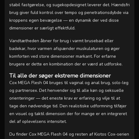
stabil fastgørelse, og sugekopdesignet leverer det. Hændsfri
brug giver fuld kontrol over tempo og penetrationsdybde via
kroppens egen bevægelse — en dynamik der ved disse
dimensioner er særligt effektfuld.
Vandtætheden åbner for brug i varmt brusebad eller
badekar, hvor varmen afspænder muskulaturen og øger
komforten ved store dimensioner markant. For erfarne
brugere er dette en kombination der er værd at udforske.
Til alle der søger ekstreme dimensioner
Cox MEGA Flesh 04 bruges til vaginal og anal brug, solo-leg
og partnersex. Det henvender sig til alle køn og seksuelle
orienteringer — det eneste krav er erfaring og vilje til at
tage den nødvendige tid. Den realistiske udformning tilføjer
en visuel og taktil dimension der for mange er en integreret
del af oplevelsens intensitet.
Du finder Cox MEGA Flesh 04 og resten af Kiotos Cox-serien