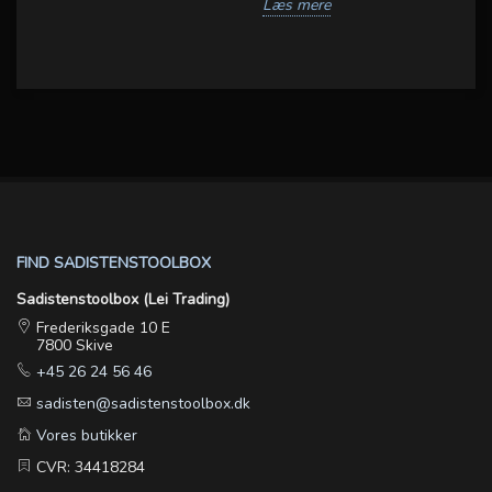
L
Læs mere
FIND SADISTENSTOOLBOX
Sadistenstoolbox (Lei Trading)
Frederiksgade 10 E
7800 Skive
+45 26 24 56 46
sadisten@sadistenstoolbox.dk
Vores butikker
CVR: 34418284