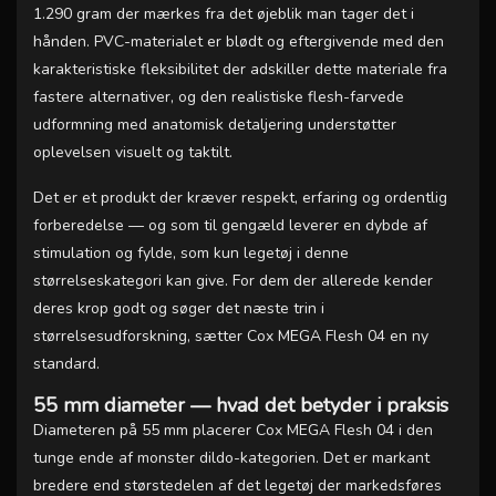
1.290 gram der mærkes fra det øjeblik man tager det i
hånden. PVC-materialet er blødt og eftergivende med den
karakteristiske fleksibilitet der adskiller dette materiale fra
fastere alternativer, og den realistiske flesh-farvede
udformning med anatomisk detaljering understøtter
oplevelsen visuelt og taktilt.
Det er et produkt der kræver respekt, erfaring og ordentlig
forberedelse — og som til gengæld leverer en dybde af
stimulation og fylde, som kun legetøj i denne
størrelseskategori kan give. For dem der allerede kender
deres krop godt og søger det næste trin i
størrelsesudforskning, sætter Cox MEGA Flesh 04 en ny
standard.
55 mm diameter — hvad det betyder i praksis
Diameteren på 55 mm placerer Cox MEGA Flesh 04 i den
tunge ende af monster dildo-kategorien. Det er markant
bredere end størstedelen af det legetøj der markedsføres