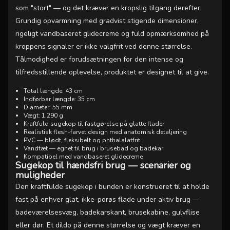
som "stort" — og det kræver en kropslig tilgang derefter.
Grundig opvarmning med gradvist stigende dimensioner,
rigeligt vandbaseret glidecreme og fuld opmærksomhed på
kroppens signaler er ikke valgfrit ved denne størrelse.
Tålmodighed er forudsætningen for den intense og
tilfredsstillende oplevelse, produktet er designet til at give.
Total længde: 43 cm
Indførbar længde: 35 cm
Diameter: 55 mm
Vægt: 1.290 g
Kraftfuld sugekop til fastgørelse på glatte flader
Realistisk flesh-farvet design med anatomisk detaljering
PVC — blødt, fleksibelt og phthalalatfrit
Vandtæt — egnet til brug i brusebad og badekar
Kompatibel med vandbaseret glidecreme
Sugekop til hændsfri brug — scenarier og
muligheder
Den kraftfulde sugekop i bunden er konstrueret til at holde
fast på enhver glat, ikke-porøs flade under aktiv brug —
badeværelsesvæg, badekarskant, brusekabine, gulvflise
eller dør. Et dildo på denne størrelse og vægt kræver en