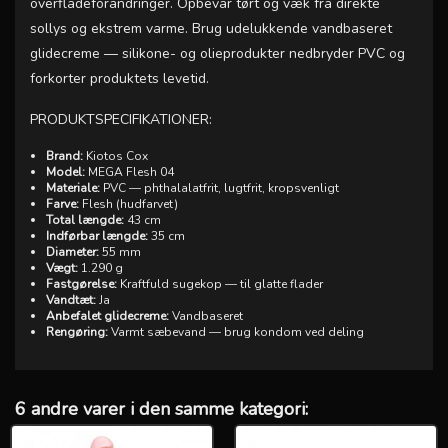
overfladeforandringer. Opbevar tørt og væk fra direkte
sollys og ekstrem varme. Brug udelukkende vandbaseret
glidecreme — silikone- og olieprodukter nedbryder PVC og
forkorter produktets levetid.
PRODUKTSPECIFIKATIONER:
Brand:
Kiotos Cox
Model:
MEGA Flesh 04
Materiale:
PVC — phthalalatfrit, lugtfrit, kropsvenligt
Farve:
Flesh (hudfarvet)
Total længde:
43 cm
Indførbar længde:
35 cm
Diameter:
55 mm
Vægt:
1.290 g
Fastgørelse:
Kraftfuld sugekop — til glatte flader
Vandtæt:
Ja
Anbefalet glidecreme:
Vandbaseret
Rengøring:
Varmt sæbevand — brug kondom ved deling
6 andre varer i den samme kategori: