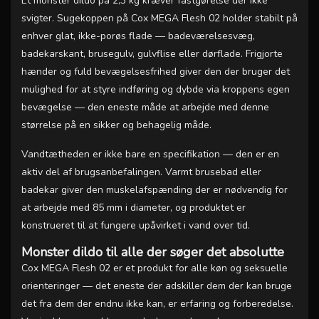
Et monster dildo på 2,3 kg kræver fastgørelse der ikke
svigter. Sugekoppen på Cox MEGA Flesh 02 holder stabilt på
enhver glat, ikke-porøs flade — badeværelsesvæg,
badekarskant, brusegulv, gulvflise eller dørflade. Frigjorte
hænder og fuld bevægelsesfrihed giver den der bruger det
mulighed for at styre indføring og dybde via kroppens egen
bevægelse — den eneste måde at arbejde med denne
størrelse på en sikker og behagelig måde.
Vandtætheden er ikke bare en specifikation — den er en
aktiv del af brugsanbefalingen. Varmt brusebad eller
badekar giver den muskelafspænding der er nødvendig for
at arbejde med 85 mm i diameter, og produktet er
konstrueret til at fungere upåvirket i vand over tid.
Monster dildo til alle der søger det absolutte
Cox MEGA Flesh 02 er et produkt for alle køn og seksuelle
orienteringer — det eneste der adskiller dem der kan bruge
det fra dem der endnu ikke kan, er erfaring og forberedelse.