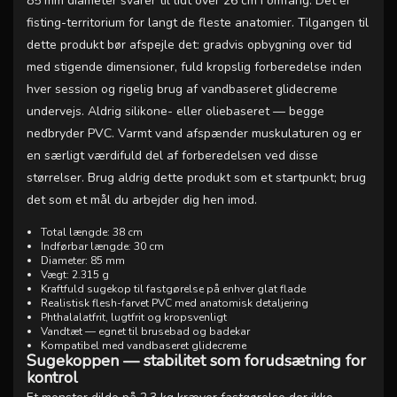
85 mm diameter svarer til lidt over 26 cm i omfang. Det er
fisting-territorium for langt de fleste anatomier. Tilgangen til
dette produkt bør afspejle det: gradvis opbygning over tid
med stigende dimensioner, fuld kropslig forberedelse inden
hver session og rigelig brug af vandbaseret glidecreme
undervejs. Aldrig silikone- eller oliebaseret — begge
nedbryder PVC. Varmt vand afspænder muskulaturen og er
en særligt værdifuld del af forberedelsen ved disse
størrelser. Brug aldrig dette produkt som et startpunkt; brug
det som et mål du arbejder dig hen imod.
Total længde: 38 cm
Indførbar længde: 30 cm
Diameter: 85 mm
Vægt: 2.315 g
Kraftfuld sugekop til fastgørelse på enhver glat flade
Realistisk flesh-farvet PVC med anatomisk detaljering
Phthalalatfrit, lugtfrit og kropsvenligt
Vandtæt — egnet til brusebad og badekar
Kompatibel med vandbaseret glidecreme
Sugekoppen — stabilitet som forudsætning for
kontrol