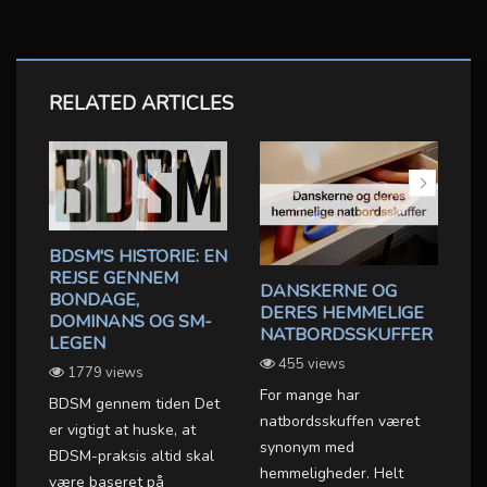
RELATED ARTICLES
BDSM'S HISTORIE: EN
REJSE GENNEM
DANSKERNE OG
F
BONDAGE,
DERES HEMMELIGE
S
DOMINANS OG SM-
U
NATBORDSSKUFFER
K
LEGEN
B
455 views
1779 views
For mange har
BDSM gennem tiden Det
Ov
natbordsskuffen været
er vigtigt at huske, at
se
synonym med
BDSM-praksis altid skal
om
hemmeligheder. Helt
være baseret på