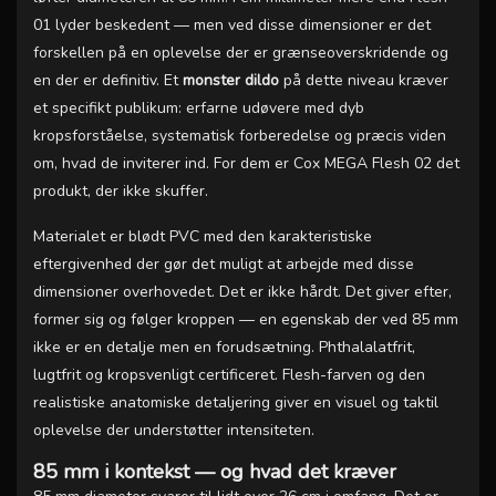
01 lyder beskedent — men ved disse dimensioner er det
forskellen på en oplevelse der er grænseoverskridende og
en der er definitiv. Et
monster dildo
på dette niveau kræver
et specifikt publikum: erfarne udøvere med dyb
kropsforståelse, systematisk forberedelse og præcis viden
om, hvad de inviterer ind. For dem er Cox MEGA Flesh 02 det
produkt, der ikke skuffer.
Materialet er blødt PVC med den karakteristiske
eftergivenhed der gør det muligt at arbejde med disse
dimensioner overhovedet. Det er ikke hårdt. Det giver efter,
former sig og følger kroppen — en egenskab der ved 85 mm
ikke er en detalje men en forudsætning. Phthalalatfrit,
lugtfrit og kropsvenligt certificeret. Flesh-farven og den
realistiske anatomiske detaljering giver en visuel og taktil
oplevelse der understøtter intensiteten.
85 mm i kontekst — og hvad det kræver