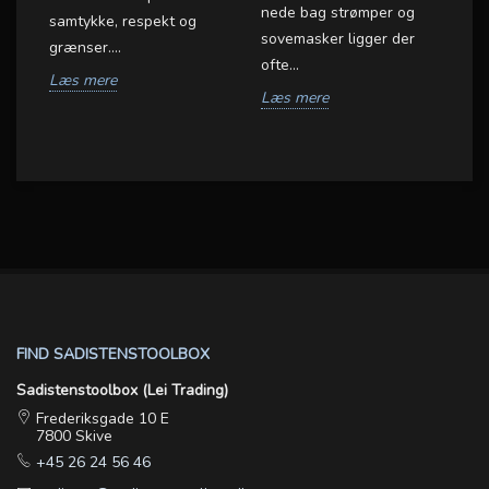
be
nede bag strømper og
samtykke, respekt og
gu
sovemasker ligger der
grænser....
me
ofte...
Læs mere
L
Læs mere
FIND SADISTENSTOOLBOX
Sadistenstoolbox (Lei Trading)
Frederiksgade 10 E
7800 Skive
+45 26 24 56 46