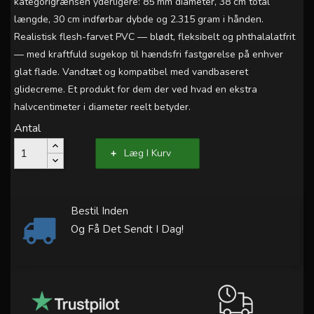
kategorigrænsen yderligere: 85 mm diameter, 38 cm total
længde, 30 cm indførbar dybde og 2.315 gram i hånden.
Realistisk flesh-farvet PVC — blødt, fleksibelt og phthalalatfrit
— med kraftfuld sugekop til hændsfri fastgørelse på enhver
glat flade. Vandtæt og kompatibel med vandbaseret
glidecreme. Et produkt for dem der ved hvad en ekstra
halvcentimeter i diameter reelt betyder.
Antal
Læg I Kurv
Bestil Inden
Og Få Det Sendt I Dag!