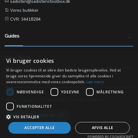
sadisten@sadistenstoolbox.dk
Vores butikker
CVR: 34418284
Guides
keyboard_arrow_down
Vores Firma
keyboard_arrow_down
Vi bruger cookies
Vi bruger cookies til at sikre den bedste brugeroplevelse. Ved at
bruge vores hjemmeside giver du samtykke til alle cookies i
Nyhedsbrev
overensstemmelse med vores cookiepolitik.
Læs mere
NØDVENDIGE
YDEEVNE
MÅLRETNING
Tilmeld dig vores e-mail for at få seneste nyheder.
FUNKTIONALITET
Gå Til Nyhedsbrevet
VIS DETALJER
ACCEPTER ALLE
AFVIS ALLE
POWERED BY COOKIESCRIPT