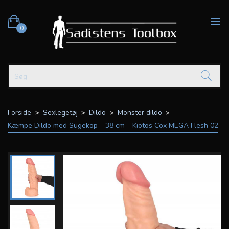

0
Forside
Sexlegetøj
Dildo
Monster dildo
Kæmpe Dildo med Sugekop – 38 cm – Kiotos Cox MEGA Flesh 02