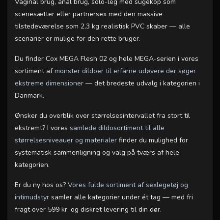
Vaginal brug, anal brug, solo-leg med sugekop som
scenesætter eller partnersex med den massive
tilstedeværelse som 2,3 kg realistisk PVC skaber — alle
scenarier er mulige for den rette bruger.
Du finder Cox MEGA Flesh 02 og hele MEGA-serien i vores
sortiment af
monster dildoer til erfarne udøvere der søger
ekstreme dimensioner
— det bredeste udvalg i kategorien i
Danmark.
Ønsker du overblik over størrelsesintervallet fra stort til
ekstremt? I vores
samlede dildosortiment til alle
størrelsesniveauer og materialer
finder du mulighed for
systematisk sammenligning og valg på tværs af hele
kategorien.
Er du ny hos os?
Vores fulde sortiment af sexlegetøj og
intimudstyr
samler alle kategorier under ét tag — med fri
fragt over 599 kr. og diskret levering til din dør.