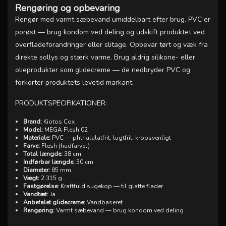
Rengøring og opbevaring
Rengør med varmt sæbevand umiddelbart efter brug. PVC er
porøst — brug kondom ved deling og udskift produktet ved
overfladeforandringer eller slitage. Opbevar tørt og væk fra
direkte sollys og stærk varme. Brug aldrig silikone- eller
olieprodukter som glidecreme — de nedbryder PVC og
forkorter produktets levetid markant.
PRODUKTSPECIFIKATIONER:
Brand:
Kiotos Cox
Model:
MEGA Flesh 02
Materiale:
PVC — phthalalatfrit, lugtfrit, kropsvenligt
Farve:
Flesh (hudfarvet)
Total længde:
38 cm
Indførbar længde:
30 cm
Diameter:
85 mm
Vægt:
2.315 g
Fastgørelse:
Kraftfuld sugekop — til glatte flader
Vandtæt:
Ja
Anbefalet glidecreme:
Vandbaseret
Rengøring:
Varmt sæbevand — brug kondom ved deling