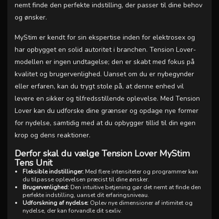
nemt finde den perfekte indstilling, der passer til dine behov
og ønsker.
MyStim er kendt for sin ekspertise inden for elektrosex og
har opbygget en solid autoritet i branchen. Tension Lover-
modellen er ingen undtagelse; den er skabt med fokus på
kvalitet og brugervenlighed. Uanset om du er nybegynder
eller erfaren, kan du trygt stole på, at denne enhed vil
levere en sikker og tilfredsstillende oplevelse. Med Tension
Lover kan du udforske dine grænser og opdage nye former
for nydelse, samtidig med at du opbygger tillid til din egen
krop og dens reaktioner.
Derfor skal du vælge Tension Lover MyStim
Tens Unit
Fleksible indstillinger:
Med flere intensiteter og programmer kan
du tilpasse oplevelsen præcist til dine ønsker.
Brugervenlighed:
Den intuitive betjening gør det nemt at finde den
perfekte indstilling, uanset dit erfaringsniveau.
Udforskning af nydelse:
Oplev nye dimensioner af intimitet og
nydelse, der kan forvandle dit sexliv.