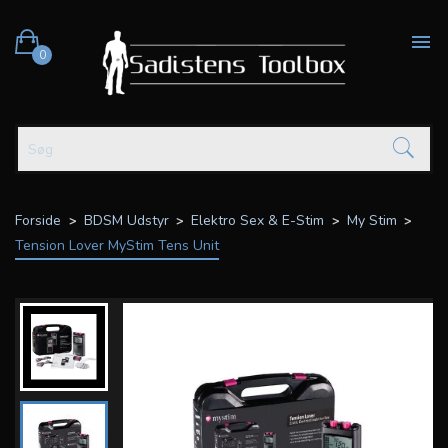

0
Forside
BDSM Udstyr
Elektro Sex & E-Stim
My Stim
Tension Lover MyStim Tens Unit