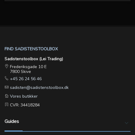
FIND SADISTENSTOOLBOX
Sadistenstoolbox (Lei Trading)
Frederiksgade 10 E
7800 Skive
+45 26 24 56 46
sadisten@sadistenstoolbox.dk
Vores butikker
CVR: 34418284
Guides
keyboard_arrow_down