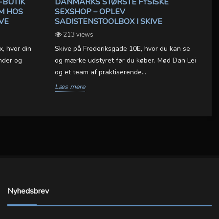
-BUTIK
DANMARKS STØRSTE FYSISKE
M HOS
SEXSHOP – OPLEV
IVE
SADISTENSTOOLBOX I SKIVE
213 views
, hvor din
Skive på Frederiksgade 10E, hvor du kan se
nder og
og mærke udstyret før du køber. Mød Dan Lei
og et team af praktiserende...
Læs mere
Nyhedsbrev