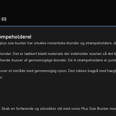
 (0)
rømpeholdere!
 plus size bustier har smukke romantiske blonder og strømpeholdere, d
londer. Det er lækkert blødt materiale der indeholder elastan så det bl
tchende trusser af gennemsigtige blonder. De 4 strømpeholdere er juste
en over et område med gennemsigtig nylon. Den lukkes bagpå med hægt
r.
. Skab en forførende og selvsikker stil med vores Plus Size Bustier me