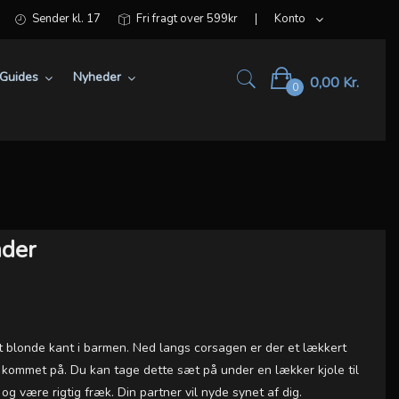
Sender kl. 17
Fri fragt over 599kr
Konto
Guides
Nyheder
0,00 Kr.
0
nder
et blonde kant i barmen. Ned langs corsagen er der et lækkert
r kommet på. Du kan tage dette sæt på under en lækker kjole til
 og være rigtig fræk. Din partner vil nyde synet af dig.