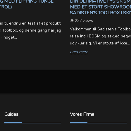
G MED FLIPPING TUNGE
DIN ULTIMATIVE FYSISK SM
TROL)
MED ET STORT SHOWROO
SADISTEN'S TOOLBOX I SK
237 views
id til endnu en test af et produkt
Velkommen til Sadisten's Toolbox
s Toolbox, og denne gang har jeg
rejse ind i BDSM og sexleg begy
i noget...
udvikler sig. Vi er stolte af ikke...
Læs mere
Guides
Vores Firma