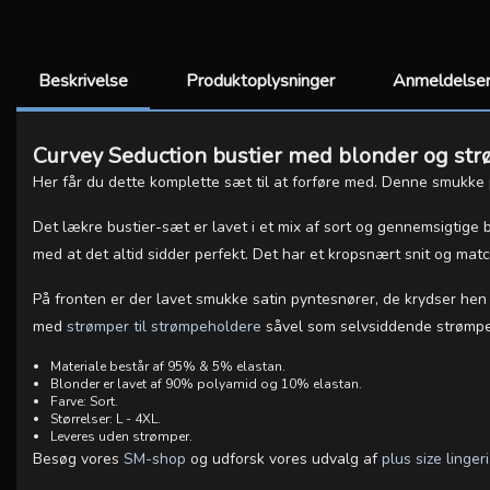
Beskrivelse
Produktoplysninger
Anmeldelser
Curvey Seduction bustier med blonder og st
Her får du dette komplette sæt til at forføre med. Denne smukke
Det lækre bustier-sæt er lavet i et mix af sort og gennemsigtige b
med at det altid sidder perfekt. Det har et kropsnært snit og ma
På fronten er der lavet smukke satin pyntesnører, de krydser h
med
strømper til strømpeholdere
såvel som selvsiddende strømpe
Materiale består af 95% & 5% elastan.
Blonder er lavet af 90% polyamid og 10% elastan.
Farve: Sort.
Størrelser: L - 4XL.
Leveres uden strømper.
Besøg vores
SM-shop
og udforsk vores udvalg af
plus size lingeri