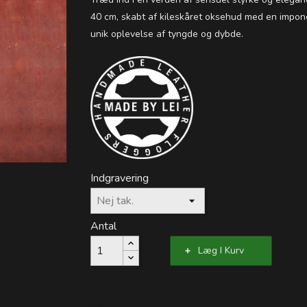
40 cm, skabt af kileskåret oksehud med en impon
unik oplevelse af tyngde og dybde.
Indgravering
Antal
Læg I Kurv