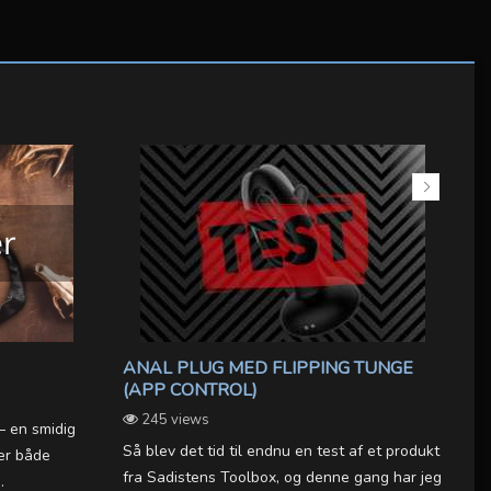
ANAL PLUG MED FLIPPING TUNGE
D
(APP CONTROL)
M
S
245 views
– en smidig
Så blev det tid til endnu en test af et produkt
der både
Ve
fra Sadistens Toolbox, og denne gang har jeg
.