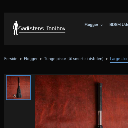
Flogger
BDSM Uds
Forside
Flogger
Tunge piske (til smerte i dybden)
Large ski