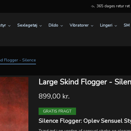
365 dages retur ret
tyr
Sexlegetøj
Dildo
Vibratorer
Lingeri
SM 
nd Flogger - Silence
Large Skind Flogger - Sile
899,00 kr.
GRATIS FRAGT
Silence Flogger: Oplev Sensuel St
Træd ind i en verden af sensuel styrke og elega