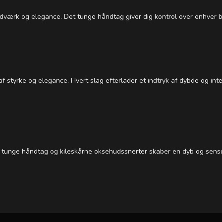
dværk og elegance. Det tunge håndtag giver dig kontrol over enhver 
f styrke og elegance. Hvert slag efterlader et indtryk af dybde og int
tunge håndtag og kileskårne oksehudssnerter skaber en dyb og sensuel