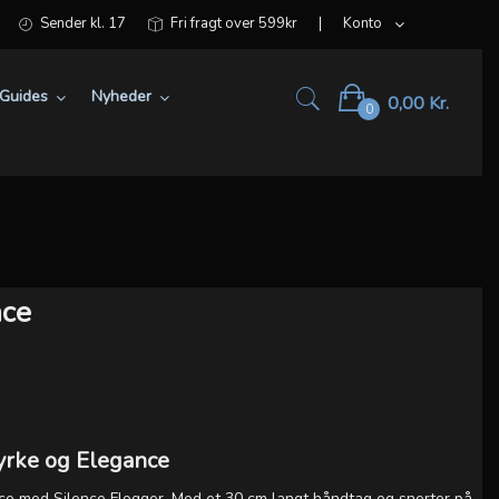
Sender kl. 17
Fri fragt over 599kr
Konto
Guides
Nyheder
0,00 Kr.
0
nce
yrke og Elegance
nce med Silence Flogger. Med et 30 cm langt håndtag og snerter på