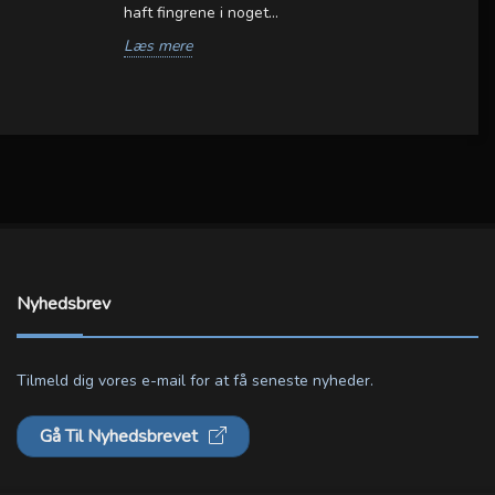
re
haft fingrene i noget...
ud
Læs mere
L
Nyhedsbrev
Tilmeld dig vores e-mail for at få seneste nyheder.
Gå Til Nyhedsbrevet