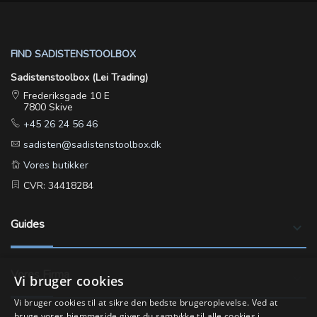
FIND SADISTENSTOOLBOX
Sadistenstoolbox (Lei Trading)
Frederiksgade 10 E
7800 Skive
+45 26 24 56 46
sadisten@sadistenstoolbox.dk
Vores butikker
CVR: 34418284
Guides
keyboard_arrow_down
Vores Firma
keyboard_arrow_down
Vi bruger cookies
Vi bruger cookies til at sikre den bedste brugeroplevelse. Ved at
bruge vores hjemmeside giver du samtykke til alle cookies i