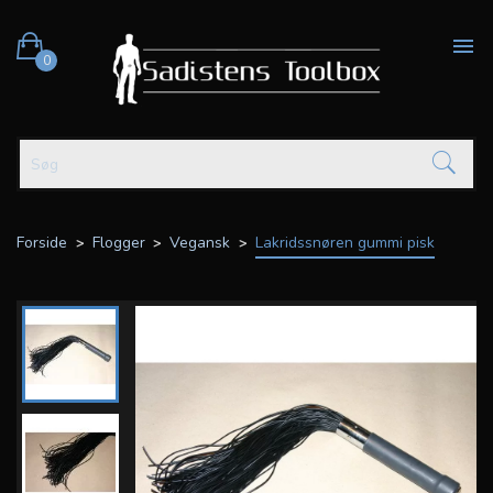

0
Forside
Flogger
Vegansk
Lakridssnøren gummi pisk