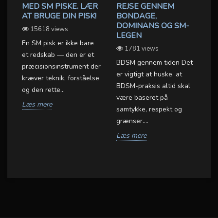
MED SM PISKE. LÆR
REJSE GENNEM
T
AT BRUGE DIN PISK!
BONDAGE,
S
DOMINANS OG SM-
15618 views
LEGEN
Vi
En SM pisk er ikke bare
1781 views
Fa
et redskab — den er et
be
BDSM gennem tiden Det
præcisionsinstrument der
ta
er vigtigt at huske, at
er
kræver teknik, forståelse
mæ
BDSM-praksis altid skal
b i
og den rette...
være baseret på
L
Læs mere
samtykke, respekt og
grænser....
Læs mere