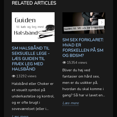
RELATED ARTICLES
SM SEX FORKLARET:
B
HVAD ER
R
SM HALSBÅND TIL
FORSKELLEN PÅ SM
B
SEKSUELLE LEGE -
OG BDSM?
D
LÆS GUIDEN TIL
L
15354 views
OX
FRÆK LEG MED
HALSBÅND
Bliver du høj ved
BD
13292 views
fantasier om hård sex,
er
men er du usikker på,
Halsbånd eller Choker er
BD
hvordan du skal komme i
et visuelt symbol på
væ
gang? Så har vi lavet en...
underkastelse og kontrol,
sa
et
og er ofte brugt i
Læs mere
gr
.
soveværelset (eller i...
L
Læs mere