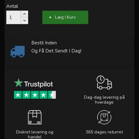
Antal
Læg I Kurv
Bestil Inden
Og Få Det Sendt I Dag!
Dag-dag levering på
hverdage
Diskret levering og
365 dages returret
handel