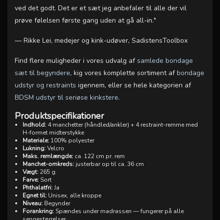
ved det godt. Det er et sæt jeg anbefaler til alle der vil
prøve følelsen første gang uden at gå all-in."
— Rikke Lei, medejer og kink-udøver, SadistensToolbox
Find flere muligheder i vores udvalg af
samlede bondage
sæt til begyndere
, kig vores komplette sortiment af
bondage
udstyr og restraints
igennem, eller se hele kategorien af
BDSM udstyr til seriøse kinkstere
.
Produktspecifikationer
Indhold:
4 manchetter (håndled/ankler) + 4 restraint-remme med
H-formet midterstykke
Materiale:
100% polyester
Lukning:
Velcro
Maks. remlængde:
ca. 122 cm pr. rem
Manchet-omkreds:
justerbar op til ca. 36 cm
Vægt:
265 g
Farve:
Sort
Phthalatfri:
Ja
Egnet til:
Unisex, alle kroppe
Niveau:
Begynder
Forankring:
Spændes under madrassen — fungerer på alle
sengestørrelser