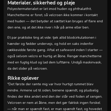
Materialer, sikkerhed og pleje
Polyestermaterialet er let imod huden og phthalatfrit.
Manchetterne er foret, så velcroen ikke kommer i kontakt
med huden — det betyder at sættet kan bruges af flere end
den ene, og at det ikke river i hår på arme eller ben.
Et par praktiske ting at vide: tjek altid blodcirkulationen i
hænder og fødder undervejs, og hold en saks indenfor
rækkevidde første gang. Aftal et safeword inden I starter —
også selvom velcro er hurtig at åbne. Rengør manchetterne
med en fugtig klud og lad dem lufttørre. Undgå maskinvask,
da det slider på velcroen.
Rikke oplever
"Det første der ramte mig var hvor hurtigt rummet blev
mindre. Armene ud til siden, benene spændt, og pludselig
findes der ikke andet end den der står ved foden af sengen.
Velcroen er nem at åbne, men det gør faktisk ingen forskel
— når man er spændt fast, er man spændt fast, og hovedet