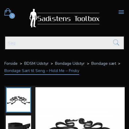

0
Forside
BDSM Udstyr
Bondage Udstyr
Bondage sæt
Bondage Sæt til Seng – Hold Me – Frisky