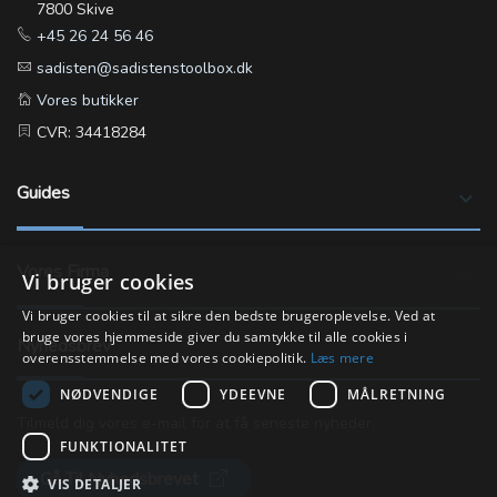
7800 Skive
+45 26 24 56 46
sadisten@sadistenstoolbox.dk
Vores butikker
CVR: 34418284
Guides
keyboard_arrow_down
Vores Firma
keyboard_arrow_down
Vi bruger cookies
Vi bruger cookies til at sikre den bedste brugeroplevelse. Ved at
bruge vores hjemmeside giver du samtykke til alle cookies i
Nyhedsbrev
overensstemmelse med vores cookiepolitik.
Læs mere
NØDVENDIGE
YDEEVNE
MÅLRETNING
Tilmeld dig vores e-mail for at få seneste nyheder.
FUNKTIONALITET
Gå Til Nyhedsbrevet
VIS DETALJER