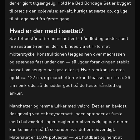
der er gjort tilgængelig. Hold Me Bed Bondage Set er bygget
til præcis den oplevelse: enkelt, hurtigt at sætte op, og lige
til at lege med fra første gang.
Hvad er der med i sættet?
Sættet består af fire manchetter til håndled og ankler samt
fire restraint-remme, der forbindes via et H-formet
midterstykke. Konstruktionen lægges hen over madrassen
og spændes fast under den — så ligger forankringen stabilt
uanset om sengen har gavl eller ej. Hver rem kan justeres
op til ca. 122 cm, og manchetterne kan tilpasses op til ca. 36
cm i omkreds, så de sidder godt på de fleste håndled og
ankler.
Manchetter og remme lukker med velcro. Det er en bevidst
designvalg ved et begyndersæt: ingen spænder at fumle
med i halvmørket, ingen nøgler der bliver væk, og partneren
kan komme fri på få sekunder hvis det er nødvendigt.
Materialet er 100% polyester — let, holdbart og nemt at