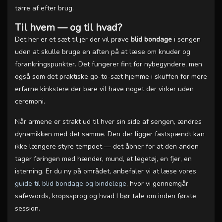
tørre af efter brug.
Til hvem — og til hvad?
Det her er et sæt til jer der vil prøve
blid bondage
i sengen
uden at skulle bruge en aften på at læse om knuder og
forankringspunkter. Det fungerer fint for nybegyndere, men
også som det praktiske go-to-sæt hjemme i skuffen for mere
erfarne kinkstere der bare vil have noget der virker uden
ceremoni.
Når armene er strakt ud til hver sin side af sengen, ændres
dynamikken med det samme. Den der ligger fastspændt kan
ikke længere styre tempoet — det åbner for at den anden
tager føringen med hænder, mund, et legetøj, en fjer, en
isterning. Er du ny på området, anbefaler vi at læse vores
guide til blid bondage og bindelege
, hvor vi gennemgår
safewords, kropssprog og hvad I bør tale om inden første
session.