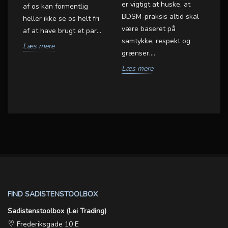
er vigtigt at huske, at
af os kan formentlig
ud
BDSM-praksis altid skal
heller ikke se os helt fri
di
være baseret på
af at have brugt et par...
må
samtykke, respekt og
et
Læs mere
me
grænser....
.
I...
Læs mere
L
FIND SADISTENSTOOLBOX
Sadistenstoolbox (Lei Trading)
Frederiksgade 10 E