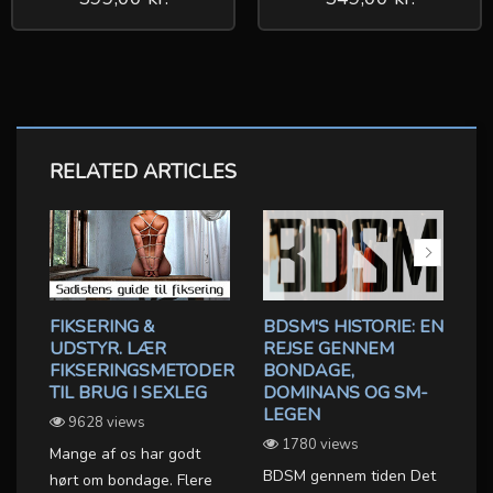
RELATED ARTICLES
FIKSERING &
BDSM'S HISTORIE: EN
UDSTYR. LÆR
REJSE GENNEM
G
FIKSERINGSMETODER
BONDAGE,
B
TIL BRUG I SEXLEG
DOMINANS OG SM-
G
LEGEN
9628 views
OX
L
1780 views
Mange af os har godt
BDSM gennem tiden Det
hørt om bondage. Flere
Ha