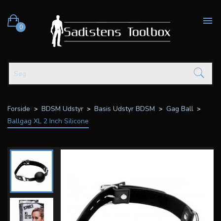

0
Forside
BDSM Udstyr
Basis Udstyr BDSM
Gag Ball
Ballgag XL 2 Inch Silicone