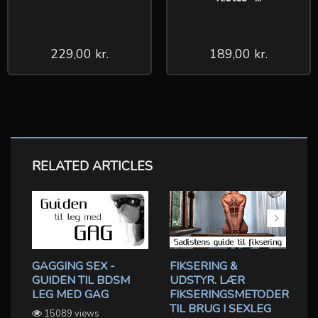
229,00 kr.
189,00 kr.
RELATED ARTICLES
GAGGING SEX -
FIKSERING &
S
GUIDEN TIL BDSM
UDSTYR. LÆR
H
LEG MED GAG
FIKSERINGSMETODER
F
TIL BRUG I SEXLEG
O
15089 views