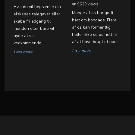
9629 views
Hvis du vil begrænse din
Mange af os har godt
Bl
elskedes talegaver eller
hørt om bondage. Flere
fa
skabe fri adgang til
af os kan formentlig
me
munden eller bare vil
's
heller ikke se os helt fri
hv
nyde at se
af at have brugt et par...
ga
vedkommende...
Læs mere
L
Læs mere
g.