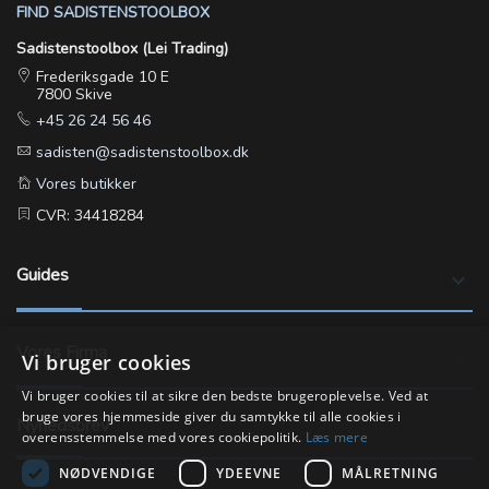
FIND SADISTENSTOOLBOX
Sadistenstoolbox (Lei Trading)
Frederiksgade 10 E
7800 Skive
+45 26 24 56 46
sadisten@sadistenstoolbox.dk
Vores butikker
CVR: 34418284
Guides
keyboard_arrow_down
Vores Firma
keyboard_arrow_down
Vi bruger cookies
Vi bruger cookies til at sikre den bedste brugeroplevelse. Ved at
bruge vores hjemmeside giver du samtykke til alle cookies i
Nyhedsbrev
overensstemmelse med vores cookiepolitik.
Læs mere
NØDVENDIGE
YDEEVNE
MÅLRETNING