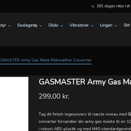
365 dages retur ret
tyr
Sexlegetøj
Dildo
Vibratorer
Lingeri
SM 
SMASTER Army Gas Mask Rebreather Converter
GASMASTER Army Gas Mas
299,00 kr.
Tag dit fetish-legeunivers til næste niveau med
G
converter forvandler din army gas maske til en 1
i robust ABS-plastik og med M40-standardgevind e