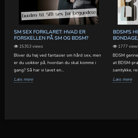
SM SEX FORKLARET: HVAD ER
BDSM'S HI
FORSKELLEN PÅ SM OG BDSM?
BONDAGE,
15353 views
1777 view
Bliver du høj ved fantasier om hård sex, men
BDSM gennem 
er du usikker på, hvordan du skal komme i
at BDSM-prak
gang? Så har vi lavet en...
samtykke, re
e
Læs mere
Læs mere
ei