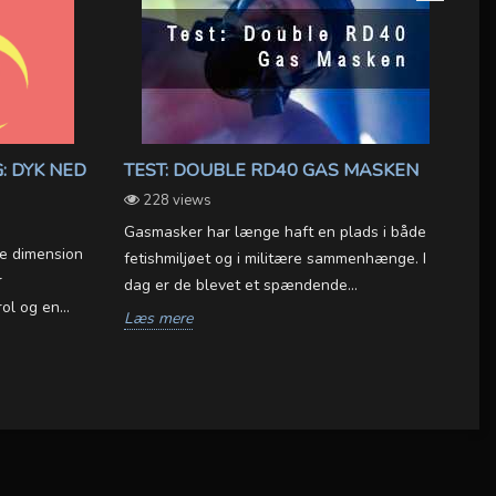
: DYK NED
TEST: DOUBLE RD40 GAS MASKEN
A
(
228 views
Gasmasker har længe haft en plads i både
e dimension
Så
fetishmiljøet og i militære sammenhænge. I
r
fr
dag er de blevet et spændende...
l og en...
ha
Læs mere
L