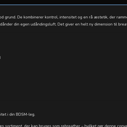
od grund. De kombinerer kontrol, intensitet og en rå æstetik, der ramm
ndånder din egen udåndingsluft. Det giver en helt ny dimension til brea
d
itet i din BDSM-leg.
s sortiment, der kan bruges som rebreather – hvilket gør denne conve