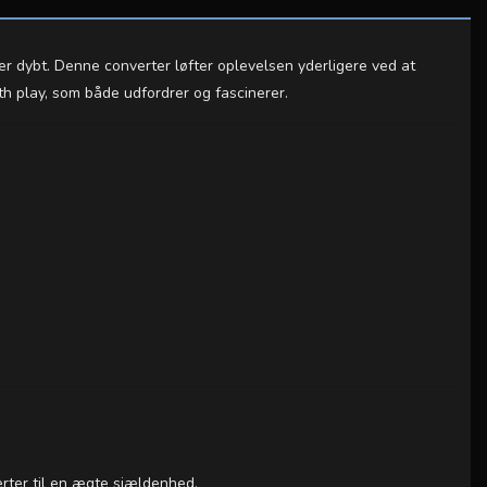
er dybt. Denne converter løfter oplevelsen yderligere ved at
th play, som både udfordrer og fascinerer.
rter til en ægte sjældenhed.