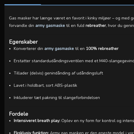
Gas masker har længe været en favorit i kinky miljøer – og med g
forvandle din
army gasmaske
til en fuld
rebreather
, hvor du geni
Egenskaber
Konverterer din
army gasmaske
til en
100% rebreather
Erstatter standardudåndingsventilen med et M40-slangegevin
Tillader (delvis) genindånding af udåndingsluft
Lavet i holdbart, sort ABS-plastik
Inkluderer tæt pakning til slangeforbindelsen
Fordele
Intensiveret breath play:
Oplev en ny form for kontrol og intens
Eksklusiv funktion:
Army gas masken er den eneste model i vore