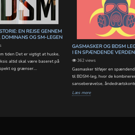
STORIE: EN REJSE GENNEM
 DOMINANS OG SM-LEGEN
s
GASMASKER OG BDSM LEG
I EN SPÆNDENDE VERDEN
tiden Det er vigtigt at huske,
362 views
sis altid skal være baseret på
spekt og grænser....
Gasmasker tilføjer en spændend
til BDSM-leg, hvor de kombinere
sanseberøvelse, åndedrætskontro
Læs mere