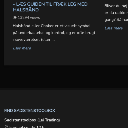
- LÆS GUIDEN TIL FRÆK LEG MED
Bliver du hø
HALSBÅND
er du usikke
13294 views
gang? Så har 
e
Halsbånd eller Choker er et visuelt symbol
Læs mere
ei
på underkastelse og kontrol, og er ofte brugt
i soveværelset (eller i...
Læs mere
FIND SADISTENSTOOLBOX
Sadistenstoolbox (Lei Trading)
Frederiksgade 10 E