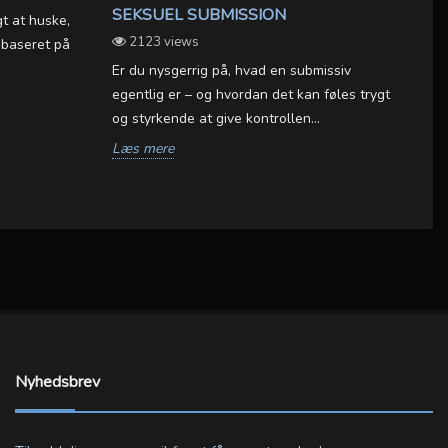
SEKSUEL SUBMISSION
(
t at huske,
2123 views
 baseret på
Er du nysgerrig på, hvad en submissiv
Så
egentlig er – og hvordan det kan føles trygt
fr
og styrkende at give kontrollen...
ha
Læs mere
L
Nyhedsbrev