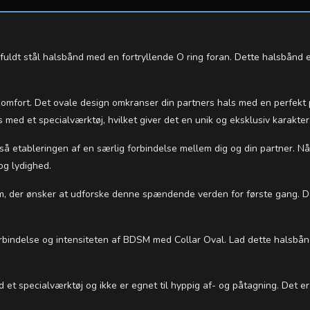
ldt stål halsbånd med en fortryllende O ring foran. Dette halsbånd er
g komfort. Det ovale design omkranser din partners hals med en perfekt 
s med et specialværktøj, hvilket giver det en unik og eksklusiv karakter
så etableringen af en særlig forbindelse mellem dig og din partner. Nå
og lydighed.
, der ønsker at udforske denne spændende verden for første gang. Det e
orbindelse og intensiteten af BDSM med Collar Oval. Lad dette halsbån
pecialværktøj og ikke er egnet til hyppig af- og påtagning. Det er vigt