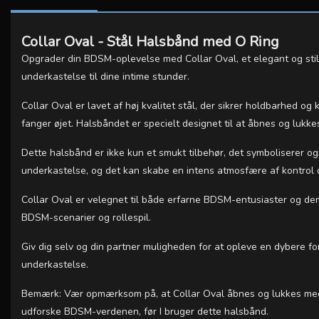
Collar Oval - Stål Halsbånd med O Ring
Opgrader din BDSM-oplevelse med Collar Oval, et elegant og stilfu
underkastelse til dine intime stunder.
Collar Oval er lavet af høj kvalitet stål, der sikrer holdbarhed o
fanger øjet. Halsbåndet er specielt designet til at åbnes og lukke
Dette halsbånd er ikke kun et smukt tilbehør, det symboliserer og
underkastelse, og det kan skabe en intens atmosfære af kontrol 
Collar Oval er velegnet til både erfarne BDSM-entusiaster og dem
BDSM-scenarier og rollespil.
Giv dig selv og din partner muligheden for at opleve en dybere f
underkastelse.
Bemærk: Vær opmærksom på, at Collar Oval åbnes og lukkes med et s
udforske BDSM-verdenen, før I bruger dette halsbånd.