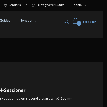
Sender kl. 17
Fri fragt over 599kr
Konto
Guides
Nyheder
0,00 Kr.
0
SM-Sessioner
 unikt design og en indvendig diameter på 120 mm.