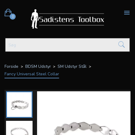

0
Forside
BDSM Udstyr
SM Udstyr Stål
Fancy Universal Steel Collar