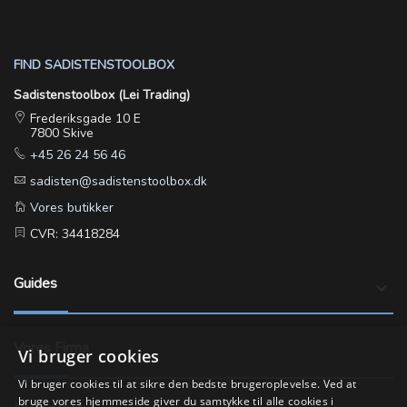
FIND SADISTENSTOOLBOX
Sadistenstoolbox (Lei Trading)
Frederiksgade 10 E
7800 Skive
+45 26 24 56 46
sadisten@sadistenstoolbox.dk
Vores butikker
CVR: 34418284
Guides
keyboard_arrow_down
Vores Firma
keyboard_arrow_down
Vi bruger cookies
Vi bruger cookies til at sikre den bedste brugeroplevelse. Ved at
bruge vores hjemmeside giver du samtykke til alle cookies i