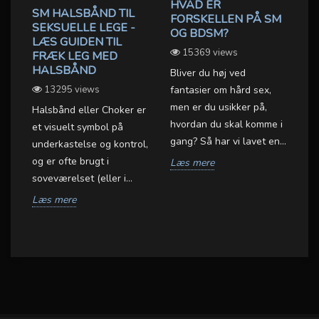
HVAD ER
R
SM HALSBÅND TIL
FORSKELLEN PÅ SM
B
SEKSUELLE LEGE -
OG BDSM?
D
LÆS GUIDEN TIL
L
15369 views
OX
FRÆK LEG MED
HALSBÅND
Bliver du høj ved
BD
13295 views
fantasier om hård sex,
er
men er du usikker på,
Halsbånd eller Choker er
BD
hvordan du skal komme i
et visuelt symbol på
væ
gang? Så har vi lavet en...
underkastelse og kontrol,
sa
et
og er ofte brugt i
Læs mere
gr
.
soveværelset (eller i...
L
Læs mere