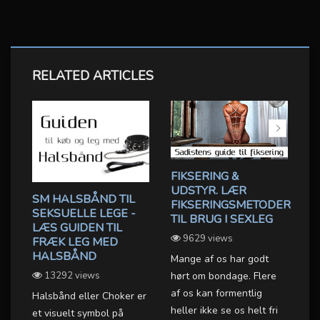
RELATED ARTICLES
FIKSERING &
S
UDSTYR. LÆR
H
SM HALSBÅND TIL
FIKSERINGSMETODER
F
IL
SEKSUELLE LEGE -
TIL BRUG I SEXLEG
O
LÆS GUIDEN TIL
9629 views
FRÆK LEG MED
HALSBÅND
Mange af os har godt
Bl
13292 views
hørt om bondage. Flere
fa
d
af os kan formentlig
me
Halsbånd eller Choker er
r
heller ikke se os helt fri
hv
et visuelt symbol på