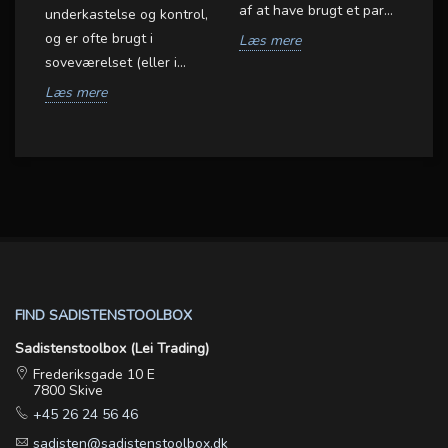
af at have brugt et par...
ga
underkastelse og kontrol,
e
og er ofte brugt i
Læs mere
L
soveværelset (eller i...
Læs mere
FIND SADISTENSTOOLBOX
Sadistenstoolbox (Lei Trading)
Frederiksgade 10 E
7800 Skive
+45 26 24 56 46
sadisten@sadistenstoolbox.dk