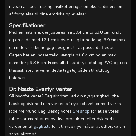
niveau af face-fucking, hvilket bringer en ekstra dimension
af fornøjelse til dine erotiske oplevelser.
Specifikationer
Med en halsrem, der justeres fra
39.4 cm to 53.8 cm
rundt,
og en dildo med
12.1 cm
indsættelig længde og
3.9 cm
max
diameter, er denne gag designet til at passe de fleste.
Gagen har en indsættelig længde på
6.4 cm
og en max
diameter på
3.8 cm
. Fremstillet i læder, metal og PVC, og i en
klassisk sort farve, er dette legetøj både stilfuldt og
holdbart.
Dit Næste Eventyr Venter
Så hvorfor vente? Tag skridtet, lad din nysgerrighed løbe
løbsk og dyk ned i en verden af nye oplevelser med vores
Ride Me Mund Gag. Besøg vores
SM shop
for at se vores
fulde sortiment af innovative produkter, eller dyk ned i
verdenen af
gagballs
for at finde nye måder at udforske din
sensualitet på.