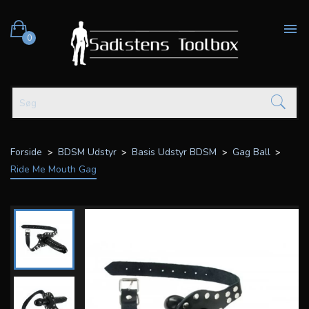

0
Forside
BDSM Udstyr
Basis Udstyr BDSM
Gag Ball
Ride Me Mouth Gag