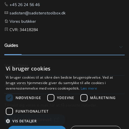
+45 26 24 56 46
sadisten@sadistenstoolbox.dk
Vores butikker
CVR: 34418284
Guides
keyboard_arrow_down
Vores Firma
keyboard_arrow_down
Vi bruger cookies
Vi bruger cookies til at sikre den bedste brugeroplevelse. Ved at
bruge vores hjemmeside giver du samtykke til alle cookies i
Nyhedsbrev
overensstemmelse med vores cookiepolitik.
Læs mere
NØDVENDIGE
YDEEVNE
MÅLRETNING
Tilmeld dig vores e-mail for at få seneste nyheder.
FUNKTIONALITET
Gå Til Nyhedsbrevet
VIS DETALJER