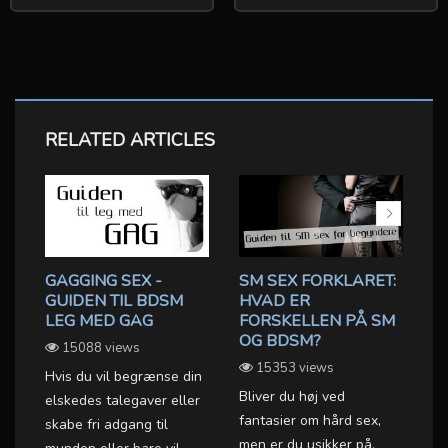
RELATED ARTICLES
GAGGING SEX -
SM SEX FORKLARET:
B
GUIDEN TIL BDSM
HVAD ER
R
LEG MED GAG
FORSKELLEN PÅ SM
B
OG BDSM?
D
15088 views
L
15353 views
OX
Hvis du vil begrænse din
Bliver du høj ved
elskedes talegaver eller
BD
fantasier om hård sex,
skabe fri adgang til
er
men er du usikker på,