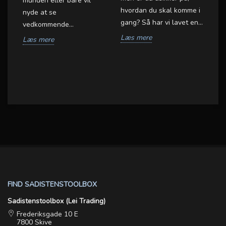
munden eller bare vil
BD
hvordan du skal komme i
nyde at se
væ
gang? Så har vi lavet en...
vedkommende...
sa
et
Læs mere
Læs mere
gr
.
L
FIND SADISTENSTOOLBOX
Sadistenstoolbox (Lei Trading)
Frederiksgade 10 E
7800 Skive