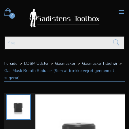

0
Forside
BDSM Udstyr
Gasmasker
Gasmaske Tilbehør
Gas Mask Breath Reducer (Som at trække vejret gennem et
sugerør)