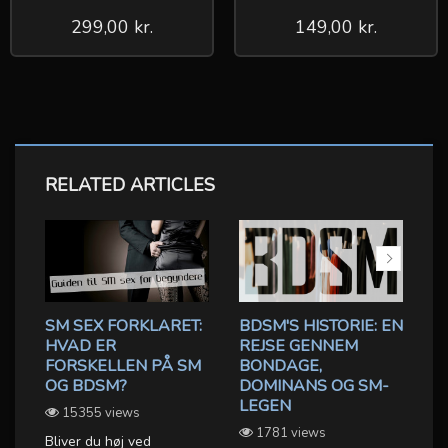
299,00 kr.
149,00 kr.
RELATED ARTICLES
SM SEX FORKLARET:
BDSM'S HISTORIE: EN
HVAD ER
REJSE GENNEM
G
FORSKELLEN PÅ SM
BONDAGE,
B
OG BDSM?
DOMINANS OG SM-
E
LEGEN
15355 views
OX
V
1781 views
Bliver du høj ved