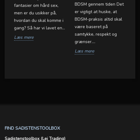
BDSM gennem tiden Det
fantasier om hård sex,
Ga
er vigtigt at huske, at
men er du usikker på,
sp
BDSM-praksis altid skal
hvordan du skal komme i
BD
være baseret på
gang? Så har vi lavet en...
ko
samtykke, respekt og
et
Læs mere
sa
grænser....
.
ån
Læs mere
L
FIND SADISTENSTOOLBOX
Sadistenstoolbox (Lei Trading)