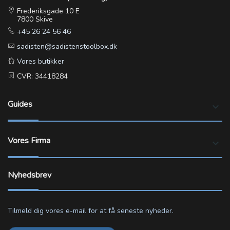
Frederiksgade 10 E
7800 Skive
+45 26 24 56 46
sadisten@sadistenstoolbox.dk
Vores butikker
CVR: 34418284
Guides
keyboard_arrow_down
Vores Firma
keyboard_arrow_down
Nyhedsbrev
Tilmeld dig vores e-mail for at få seneste nyheder.